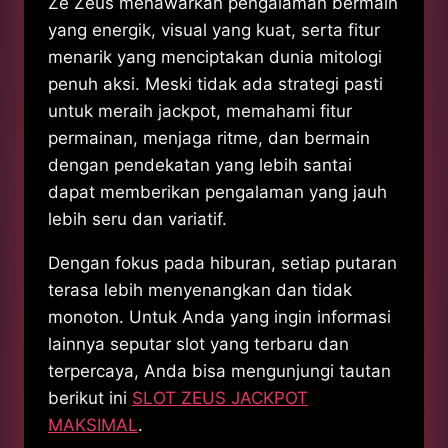
Ze Zeus menawarkan pengalaman bermain
yang energik, visual yang kuat, serta fitur
menarik yang menciptakan dunia mitologi
penuh aksi. Meski tidak ada strategi pasti
untuk meraih jackpot, memahami fitur
permainan, menjaga ritme, dan bermain
dengan pendekatan yang lebih santai
dapat memberikan pengalaman yang jauh
lebih seru dan variatif.
Dengan fokus pada hiburan, setiap putaran
terasa lebih menyenangkan dan tidak
monoton. Untuk Anda yang ingin informasi
lainnya seputar slot yang terbaru dan
terpercaya, Anda bisa mengunjungi tautan
berikut ini
SLOT ZEUS JACKPOT
MAKSIMAL
.