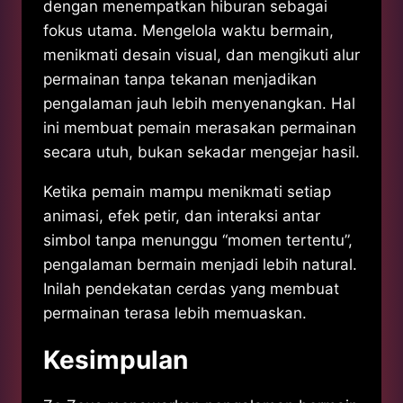
dengan menempatkan hiburan sebagai
fokus utama. Mengelola waktu bermain,
menikmati desain visual, dan mengikuti alur
permainan tanpa tekanan menjadikan
pengalaman jauh lebih menyenangkan. Hal
ini membuat pemain merasakan permainan
secara utuh, bukan sekadar mengejar hasil.
Ketika pemain mampu menikmati setiap
animasi, efek petir, dan interaksi antar
simbol tanpa menunggu “momen tertentu”,
pengalaman bermain menjadi lebih natural.
Inilah pendekatan cerdas yang membuat
permainan terasa lebih memuaskan.
Kesimpulan