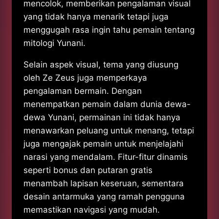
mencolok, memberikan pengalaman visual
yang tidak hanya menarik tetapi juga
menggugah rasa ingin tahu pemain tentang
mitologi Yunani.
Selain aspek visual, tema yang diusung
oleh Ze Zeus juga memperkaya
pengalaman bermain. Dengan
menempatkan pemain dalam dunia dewa-
dewa Yunani, permainan ini tidak hanya
menawarkan peluang untuk menang, tetapi
juga mengajak pemain untuk menjelajahi
narasi yang mendalam. Fitur-fitur dinamis
seperti bonus dan putaran gratis
menambah lapisan keseruan, sementara
desain antarmuka yang ramah pengguna
memastikan navigasi yang mudah.