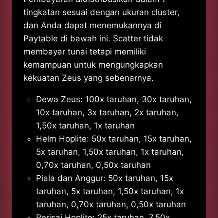
tingkatan sesuai dengan ukuran cluster,
dan Anda dapat menemukannya di
Paytable di bawah ini. Scatter tidak
membayar tunai tetapi memiliki
kemampuan untuk mengungkapkan
kekuatan Zeus yang sebenarnya.
Dewa Zeus: 100x taruhan, 30x taruhan,
10x taruhan, 3x taruhan, 2x taruhan,
1,50x taruhan, 1x taruhan
Helm Hoplite: 50x taruhan, 15x taruhan,
5x taruhan, 1,50x taruhan, 1x taruhan,
0,70x taruhan, 0,50x taruhan
Piala dan Anggur: 50x taruhan, 15x
taruhan, 5x taruhan, 1,50x taruhan, 1x
taruhan, 0,70x taruhan, 0,50x taruhan
Perisai Hoplite: 25x taruhan, 7,50x