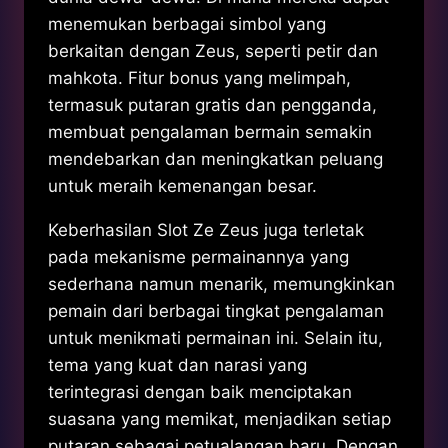
menemukan berbagai simbol yang
berkaitan dengan Zeus, seperti petir dan
mahkota. Fitur bonus yang melimpah,
termasuk putaran gratis dan pengganda,
membuat pengalaman bermain semakin
mendebarkan dan meningkatkan peluang
untuk meraih kemenangan besar.
Keberhasilan Slot Ze Zeus juga terletak
pada mekanisme permainannya yang
sederhana namun menarik, memungkinkan
pemain dari berbagai tingkat pengalaman
untuk menikmati permainan ini. Selain itu,
tema yang kuat dan narasi yang
terintegrasi dengan baik menciptakan
suasana yang memikat, menjadikan setiap
putaran sebagai petualangan baru. Dengan