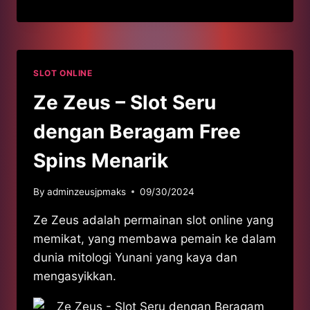
SLOT ONLINE
Ze Zeus – Slot Seru
dengan Beragam Free
Spins Menarik
By
adminzeusjpmaks
09/30/2024
Ze Zeus adalah permainan slot online yang
memikat, yang membawa pemain ke dalam
dunia mitologi Yunani yang kaya dan
mengasyikkan.