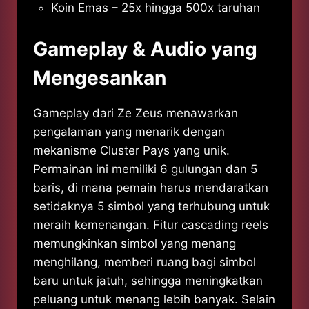
Koin Emas – 25x hingga 500x taruhan
Gameplay & Audio yang
Mengesankan
Gameplay dari Ze Zeus menawarkan
pengalaman yang menarik dengan
mekanisme Cluster Pays yang unik.
Permainan ini memiliki 6 gulungan dan 5
baris, di mana pemain harus mendaratkan
setidaknya 5 simbol yang terhubung untuk
meraih kemenangan. Fitur cascading reels
memungkinkan simbol yang menang
menghilang, memberi ruang bagi simbol
baru untuk jatuh, sehingga meningkatkan
peluang untuk menang lebih banyak. Selain