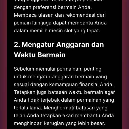
dengan preferensi bermain Anda.
Membaca ulasan dan rekomendasi dari
pemain lain juga dapat membantu Anda
dalam memilih mesin slot yang tepat.
2. Mengatur Anggaran dan
Waktu Bermain
Sebelum memulai permainan, penting
untuk mengatur anggaran bermain yang
sesuai dengan kemampuan finansial Anda.
Tetapkan juga batasan waktu bermain agar
Anda tidak terjebak dalam permainan yang
terlalu lama. Menghormati batasan yang
telah Anda tetapkan akan membantu Anda
menghindari kerugian yang lebih besar.