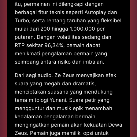
itu, permainan ini dilengkapi dengan
berbagai fitur teknis seperti Autoplay dan
Turbo, serta rentang taruhan yang fleksibel
mulai dari 200 hingga 1.000.000 per
putaran. Dengan volatilitas sedang dan
RTP sekitar 96,34%, pemain dapat
menikmati pengalaman bermain yang
seimbang antara risiko dan imbalan.
Dari segi audio, Ze Zeus menyajikan efek
suara yang megah dan dramatis,
menciptakan suasana yang mendukung
tema mitologi Yunani. Suara petir yang
mengguntur dan musik epik menambah
kedalaman pengalaman bermain,
mengingatkan pemain akan kekuatan Dewa
Zeus. Pemain juga memiliki opsi untuk