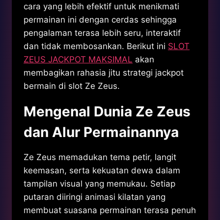
cara yang lebih efektif untuk menikmati
permainan ini dengan cerdas sehingga
pengalaman terasa lebih seru, interaktif
dan tidak membosankan. Berikut ini
SLOT
ZEUS JACKPOT MAKSIMAL
akan
membagikan rahasia jitu strategi jackpot
bermain di slot Ze Zeus.
Mengenal Dunia Ze Zeus
dan Alur Permainannya
Ze Zeus memadukan tema petir, langit
keemasan, serta kekuatan dewa dalam
tampilan visual yang memukau. Setiap
putaran diiringi animasi kilatan yang
membuat suasana permainan terasa penuh