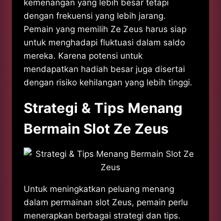
kemenangan yang lebih besar tetapi
dengan frekuensi yang lebih jarang.
Pemain yang memilih Ze Zeus harus siap
untuk menghadapi fluktuasi dalam saldo
mereka. Karena potensi untuk
mendapatkan hadiah besar juga disertai
dengan risiko kehilangan yang lebih tinggi.
Strategi & Tips Menang
Bermain Slot Ze Zeus
Untuk meningkatkan peluang menang
dalam permainan slot Zeus, pemain perlu
menerapkan berbagai strategi dan tips.