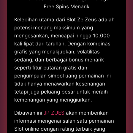
​Kelebihan utama dari Slot Ze Zeus adalah
potensi menang maksimum yang
mengesankan, mencapai hingga 10.000
kali lipat dari taruhan.​ Dengan kombinasi
grafis yang menakjubkan, volatilitas
sedang, dan berbagai bonus menarik
seperti fitur putaran gratis dan
pengumpulan simbol uang permainan ini
tidak hanya menawarkan kesenangan
tetapi juga peluang besar untuk meraih
kemenangan yang menggiurkan.
Dibawah ini
JP ZUES
akan memberikan
informasi mengenai salah satu permainan
Slot online dengan rating terbaik yang