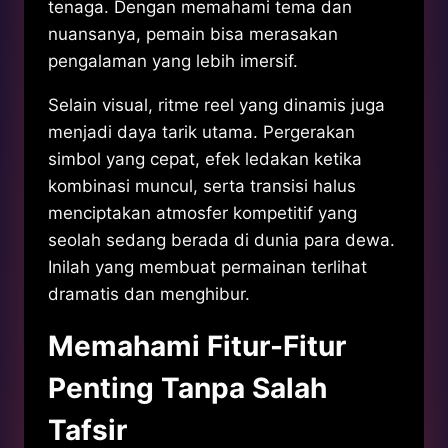
tenaga. Dengan memahami tema dan
nuansanya, pemain bisa merasakan
pengalaman yang lebih imersif.
Selain visual, ritme reel yang dinamis juga
menjadi daya tarik utama. Pergerakan
simbol yang cepat, efek ledakan ketika
kombinasi muncul, serta transisi halus
menciptakan atmosfer kompetitif yang
seolah sedang berada di dunia para dewa.
Inilah yang membuat permainan terlihat
dramatis dan menghibur.
Memahami Fitur-Fitur
Penting Tanpa Salah
Tafsir