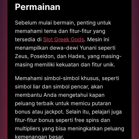
Permainan
Sebelum mulai bermain, penting untuk
memahami tema dan fitur-fitur yang
tersedia di
Slot Greek Gods
. Mesin ini
menampilkan dewa-dewi Yunani seperti
Zeus, Poseidon, dan Hades, yang masing-
masing memiliki kekuatan dan fitur unik.
Memahami simbol-simbol khusus, seperti
simbol liar dan simbol pencar, akan
membantu Anda mengetahui kapan
peluang terbaik untuk memicu putaran
bonus atau jackpot. Selain itu, pelajari juga
fitur-fitur bonus seperti free spins dan
multipliers yang bisa meningkatkan peluang
kemenangan besar.