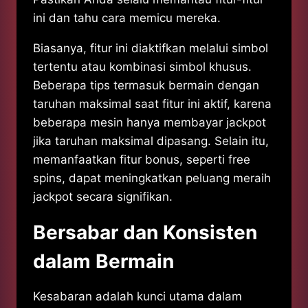
ini dan tahu cara memicu mereka.
Biasanya, fitur ini diaktifkan melalui simbol
tertentu atau kombinasi simbol khusus.
Beberapa tips termasuk bermain dengan
taruhan maksimal saat fitur ini aktif, karena
beberapa mesin hanya membayar jackpot
jika taruhan maksimal dipasang. Selain itu,
memanfaatkan fitur bonus, seperti free
spins, dapat meningkatkan peluang meraih
jackpot secara signifikan.
Bersabar dan Konsisten
dalam Bermain
Kesabaran adalah kunci utama dalam