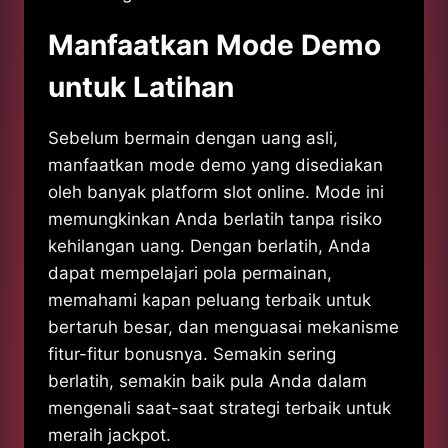
Manfaatkan Mode Demo
untuk Latihan
Sebelum bermain dengan uang asli,
manfaatkan mode demo yang disediakan
oleh banyak platform slot online. Mode ini
memungkinkan Anda berlatih tanpa risiko
kehilangan uang. Dengan berlatih, Anda
dapat mempelajari pola permainan,
memahami kapan peluang terbaik untuk
bertaruh besar, dan menguasai mekanisme
fitur-fitur bonusnya. Semakin sering
berlatih, semakin baik pula Anda dalam
mengenali saat-saat strategi terbaik untuk
meraih jackpot.