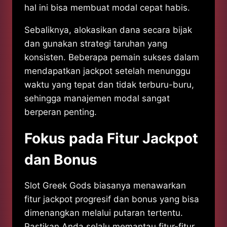
hal ini bisa membuat modal cepat habis.
Sebaliknya, alokasikan dana secara bijak
dan gunakan strategi taruhan yang
konsisten. Beberapa pemain sukses dalam
mendapatkan jackpot setelah menunggu
waktu yang tepat dan tidak terburu-buru,
sehingga manajemen modal sangat
berperan penting.
Fokus pada Fitur Jackpot
dan Bonus
Slot Greek Gods biasanya menawarkan
fitur jackpot progresif dan bonus yang bisa
dimenangkan melalui putaran tertentu.
Pastikan Anda selalu memantau fitur-fitur