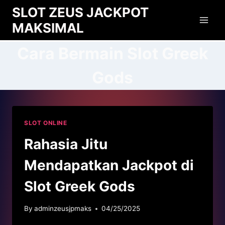
Skip
SLOT ZEUS JACKPOT
to
MAKSIMAL
content
Cara Bermain Slot Greek
Gods
SLOT ONLINE
Rahasia Jitu
Mendapatkan Jackpot di
Slot Greek Gods
By
adminzeusjpmaks
04/25/2025