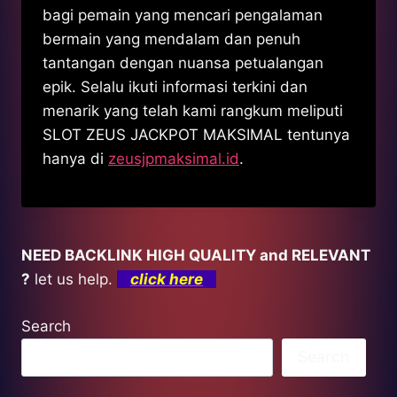
bagi pemain yang mencari pengalaman
bermain yang mendalam dan penuh
tantangan dengan nuansa petualangan
epik. Selalu ikuti informasi terkini dan
menarik yang telah kami rangkum meliputi
SLOT ZEUS JACKPOT MAKSIMAL tentunya
hanya di
zeusjpmaksimal.id
.
NEED BACKLINK HIGH QUALITY and RELEVANT
?
let us help.
click here
Search
Search