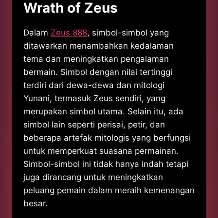
Wrath of Zeus
Dalam
Zeus 888
, simbol-simbol yang
ditawarkan menambahkan kedalaman
tema dan meningkatkan pengalaman
bermain. Simbol dengan nilai tertinggi
terdiri dari dewa-dewa dan mitologi
Yunani, termasuk Zeus sendiri, yang
merupakan simbol utama. Selain itu, ada
simbol lain seperti perisai, petir, dan
beberapa artefak mitologis yang berfungsi
untuk memperkuat suasana permainan.
Simbol-simbol ini tidak hanya indah tetapi
juga dirancang untuk meningkatkan
peluang pemain dalam meraih kemenangan
besar.