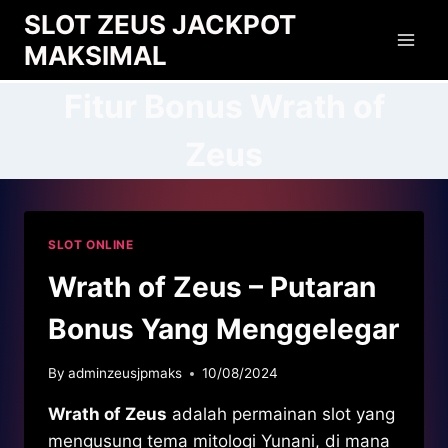
Skip
SLOT ZEUS JACKPOT
to
MAKSIMAL
content
Fitur Bonus Wrath of
Zeus
SLOT ONLINE
Wrath of Zeus – Putaran
Bonus Yang Menggelegar
By
adminzeusjpmaks
10/08/2024
Wrath of Zeus
adalah permainan slot yang
mengusung tema mitologi Yunani, di mana