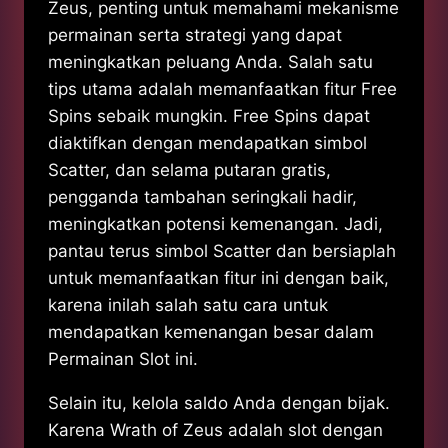
Zeus, penting untuk memahami mekanisme
permainan serta strategi yang dapat
meningkatkan peluang Anda. Salah satu
tips utama adalah memanfaatkan fitur Free
Spins sebaik mungkin. Free Spins dapat
diaktifkan dengan mendapatkan simbol
Scatter, dan selama putaran gratis,
pengganda tambahan seringkali hadir,
meningkatkan potensi kemenangan. Jadi,
pantau terus simbol Scatter dan bersiaplah
untuk memanfaatkan fitur ini dengan baik,
karena inilah salah satu cara untuk
mendapatkan kemenangan besar dalam
Permainan Slot ini.
Selain itu, kelola saldo Anda dengan bijak.
Karena Wrath of Zeus adalah slot dengan