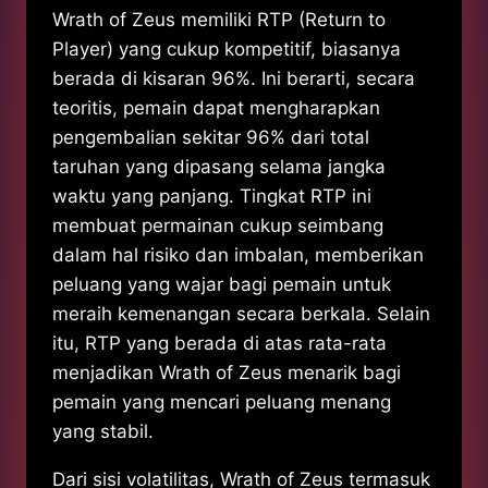
Wrath of Zeus memiliki RTP (Return to
Player) yang cukup kompetitif, biasanya
berada di kisaran 96%. Ini berarti, secara
teoritis, pemain dapat mengharapkan
pengembalian sekitar 96% dari total
taruhan yang dipasang selama jangka
waktu yang panjang. Tingkat RTP ini
membuat permainan cukup seimbang
dalam hal risiko dan imbalan, memberikan
peluang yang wajar bagi pemain untuk
meraih kemenangan secara berkala. Selain
itu, RTP yang berada di atas rata-rata
menjadikan Wrath of Zeus menarik bagi
pemain yang mencari peluang menang
yang stabil.
Dari sisi volatilitas, Wrath of Zeus termasuk