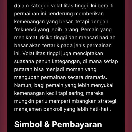
dalam kategori volatilitas tinggi. Ini berarti
permainan ini cenderung memberikan
kemenangan yang besar, tetapi dengan
frekuensi yang lebih jarang. Pemain yang
menikmati risiko tinggi dan mencari hadiah
besar akan tertarik pada jenis permainan
ini. Volatilitas tinggi juga menciptakan
suasana penuh ketegangan, di mana setiap
putaran bisa menjadi momen yang
mengubah permainan secara dramatis.
Namun, bagi pemain yang lebih menyukai
kemenangan kecil tapi sering, mereka
mungkin perlu mempertimbangkan strategi
manajemen bankroll yang lebih hati-hati.
Simbol & Pembayaran