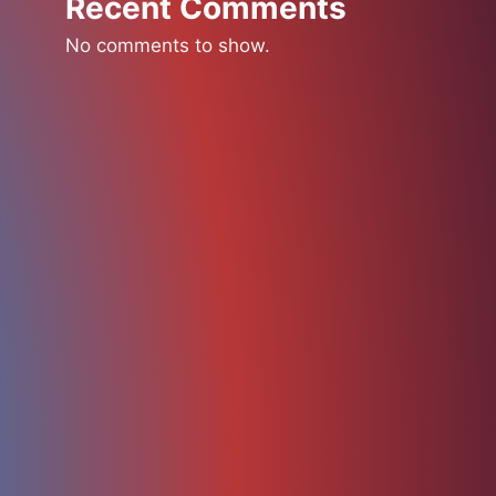
Recent Comments
No comments to show.