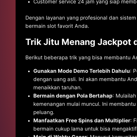
Customer service 24 jam yang siap memb
Dengan layanan yang profesional dan sistem
bermain slot favorit Anda.
Trik Jitu Menang Jackpot 
Berikut beberapa trik yang bisa membantu A
Gunakan Mode Demo Terlebih Dahulu
: P
dengan uang asli. Ini akan membantu An
menaikkan taruhan.
Bermain dengan Pola Bertahap
: Mulailah
kemenangan mulai muncul. Ini membantu 
peluang.
Manfaatkan Free Spins dan Multiplier
: 
bermain cukup lama untuk bisa mengaktifka
Main di Waktu Gacor
: Menurut komunitas