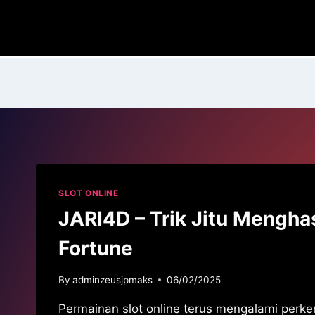
Skip
to
content
SLOT ONLINE
JARI4D – Trik Jitu Menghas
Fortune
By
adminzeusjpmaks
06/02/2025
Permainan slot online terus mengalami perk