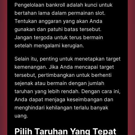
Pengelolaan bankroll adalah kunci untuk
bertahan lama dalam permainan slot.
Tentukan anggaran yang akan Anda
gunakan dan patuhi batas tersebut.
Jangan tergoda untuk terus bermain
setelah mengalami kerugian.
Selain itu, penting untuk menetapkan target
kemenangan. Jika Anda mencapai target
tersebut, pertimbangkan untuk berhenti
sejenak atau bermain dengan jumlah
taruhan yang lebih rendah. Dengan cara ini,
Anda dapat menjaga keseimbangan dan
menghindari kehilangan terlalu banyak
uang.
Pilih Taruhan Yang Tepat