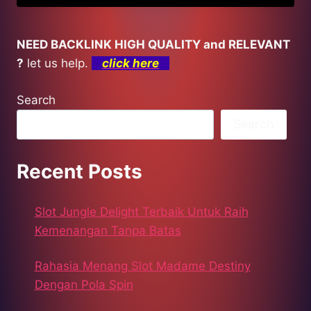
NEED BACKLINK HIGH QUALITY and RELEVANT
?
let us help.
click here
Search
Search
Recent Posts
Slot Jungle Delight Terbaik Untuk Raih
Kemenangan Tanpa Batas
Rahasia Menang Slot Madame Destiny
Dengan Pola Spin