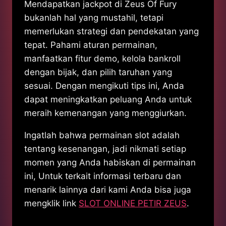
Mendapatkan jackpot di Zeus Of Fury
bukanlah hal yang mustahil, tetapi
memerlukan strategi dan pendekatan yang
tepat. Pahami aturan permainan,
manfaatkan fitur demo, kelola bankroll
dengan bijak, dan pilih taruhan yang
sesuai. Dengan mengikuti tips ini, Anda
dapat meningkatkan peluang Anda untuk
meraih kemenangan yang menggiurkan.
Ingatlah bahwa permainan slot adalah
tentang kesenangan, jadi nikmati setiap
momen yang Anda habiskan di permainan
ini, Untuk terkait informasi terbaru dan
menarik lainnya dari kami Anda bisa juga
mengklik link
SLOT ONLINE PETIR ZEUS
.