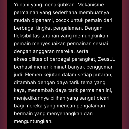
Yunani yang menakjubkan. Mekanisme
permainan yang sederhana membuatnya
mudah dipahami, cocok untuk pemain dari
berbagai tingkat pengalaman. Dengan
fleksibilitas taruhan yang memungkinkan
pemain menyesuaikan permainan sesuai
dengan anggaran mereka, serta
aksesibilitas di berbagai perangkat, ZeusLL
berhasil menarik minat banyak penggemar
judi. Elemen kejutan dalam setiap putaran,
ditambah dengan daya tarik tema yang
kaya, menambah daya tarik permainan ini,
menjadikannya pilihan yang sangat dicari
bagi mereka yang mencari pengalaman
bermain yang menyenangkan dan
menguntungkan.