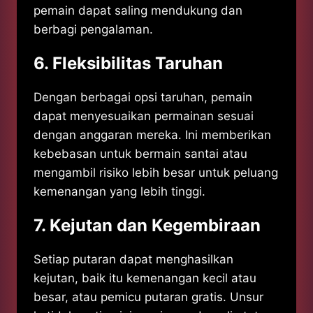
pemain dapat saling mendukung dan
berbagi pengalaman.
6.
Fleksibilitas Taruhan
Dengan berbagai opsi taruhan, pemain
dapat menyesuaikan permainan sesuai
dengan anggaran mereka. Ini memberikan
kebebasan untuk bermain santai atau
mengambil risiko lebih besar untuk peluang
kemenangan yang lebih tinggi.
7.
Kejutan dan Kegembiraan
Setiap putaran dapat menghasilkan
kejutan, baik itu kemenangan kecil atau
besar, atau pemicu putaran gratis. Unsur