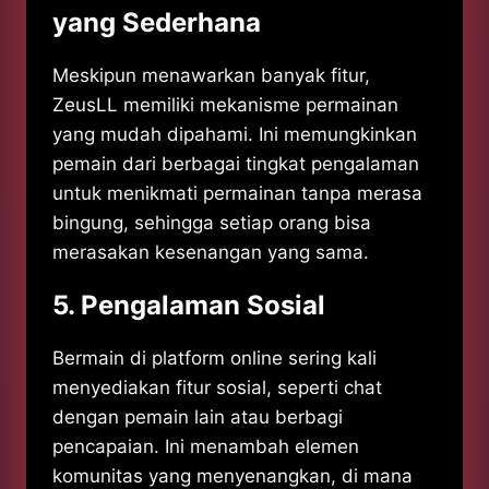
yang Sederhana
Meskipun menawarkan banyak fitur,
ZeusLL memiliki mekanisme permainan
yang mudah dipahami. Ini memungkinkan
pemain dari berbagai tingkat pengalaman
untuk menikmati permainan tanpa merasa
bingung, sehingga setiap orang bisa
merasakan kesenangan yang sama.
5.
Pengalaman Sosial
Bermain di platform online sering kali
menyediakan fitur sosial, seperti chat
dengan pemain lain atau berbagi
pencapaian. Ini menambah elemen
komunitas yang menyenangkan, di mana