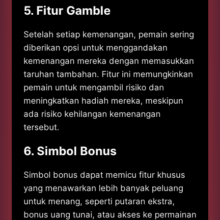
5.
Fitur Gamble
Setelah setiap kemenangan, pemain sering
diberikan opsi untuk menggandakan
kemenangan mereka dengan memasukkan
taruhan tambahan. Fitur ini memungkinkan
pemain untuk mengambil risiko dan
meningkatkan hadiah mereka, meskipun
ada risiko kehilangan kemenangan
tersebut.
6.
Simbol Bonus
Simbol bonus dapat memicu fitur khusus
yang menawarkan lebih banyak peluang
untuk menang, seperti putaran ekstra,
bonus uang tunai, atau akses ke permainan