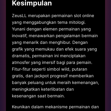
Kesimpulan
ZeusLL merupakan permainan slot online
yang menggabungkan tema mitologi.
Yunani dengan elemen permainan yang
inovatif, menawarkan pengalaman bermain
yang menarik dan menghibur. Dengan
grafik yang memukau dan efek suara yang
dramatis, permainan ini menciptakan
atmosfer yang imersif bagi para pemain.
Fitur-fitur seperti simbol wild, putaran
gratis, dan jackpot progresif memberikan
banyak peluang untuk meraih kemenangan,
meningkatkan keterlibatan dan
kesenangan saat bermain.
Keunikan dalam mekanisme permainan dan