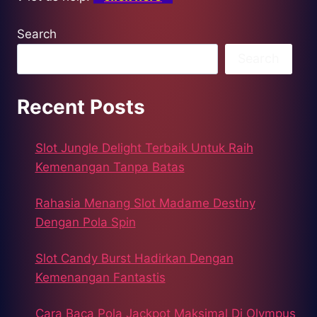
Search
Search
Recent Posts
Slot Jungle Delight Terbaik Untuk Raih
Kemenangan Tanpa Batas
Rahasia Menang Slot Madame Destiny
Dengan Pola Spin
Slot Candy Burst Hadirkan Dengan
Kemenangan Fantastis
Cara Baca Pola Jackpot Maksimal Di Olympus