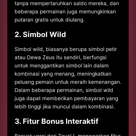
tanpa mempertaruhkan saldo mereka, dan
beberapa permainan juga memungkinkan
putaran gratis untuk diulang.
2.
Simbol Wild
Simbol wild, biasanya berupa simbol petir
atau Dewa Zeus itu sendiri, berfungsi
untuk menggantikan simbol lain dalam
kombinasi yang menang, meningkatkan
peluang pemain untuk meraih kemenangan.
Dalam beberapa permainan, simbol wild
juga dapat memberikan pembayaran yang
lebih tinggi jika muncul dalam kombinasi.
3.
Fitur Bonus Interaktif