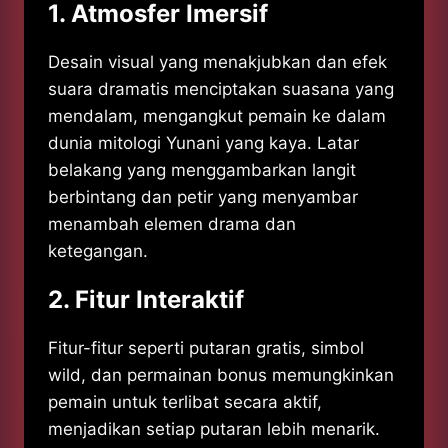
1.
Atmosfer Imersif
Desain visual yang menakjubkan dan efek
suara dramatis menciptakan suasana yang
mendalam, mengangkut pemain ke dalam
dunia mitologi Yunani yang kaya. Latar
belakang yang menggambarkan langit
berbintang dan petir yang menyambar
menambah elemen drama dan
ketegangan.
2.
Fitur Interaktif
Fitur-fitur seperti putaran gratis, simbol
wild, dan permainan bonus memungkinkan
pemain untuk terlibat secara aktif,
menjadikan setiap putaran lebih menarik.