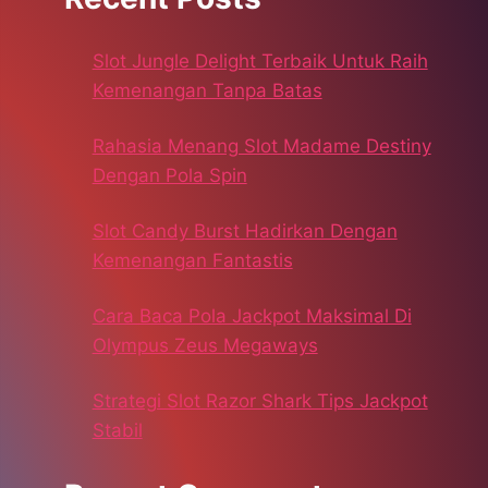
Slot Jungle Delight Terbaik Untuk Raih
Kemenangan Tanpa Batas
Rahasia Menang Slot Madame Destiny
Dengan Pola Spin
Slot Candy Burst Hadirkan Dengan
Kemenangan Fantastis
Cara Baca Pola Jackpot Maksimal Di
Olympus Zeus Megaways
Strategi Slot Razor Shark Tips Jackpot
Stabil