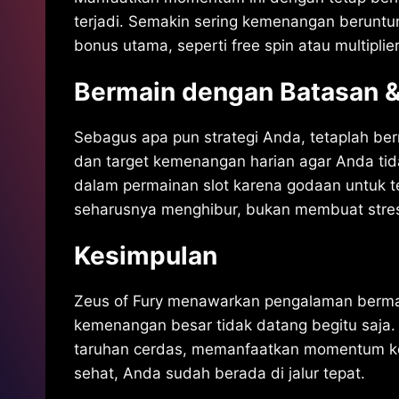
terjadi. Semakin sering kemenangan beruntun
bonus utama, seperti free spin atau multiplier
Bermain dengan Batasan &
Sebagus apa pun strategi Anda, tetaplah be
dan target kemenangan harian agar Anda tida
dalam permainan slot karena godaan untuk te
seharusnya menghibur, bukan membuat stre
Kesimpulan
Zeus of Fury menawarkan pengalaman berma
kemenangan besar tidak datang begitu saja
taruhan cerdas, memanfaatkan momentum k
sehat, Anda sudah berada di jalur tepat.