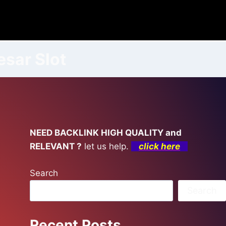
sar Slot
NEED BACKLINK HIGH QUALITY and
RELEVANT ?
let us help.
click here
Search
Search
Recent Posts