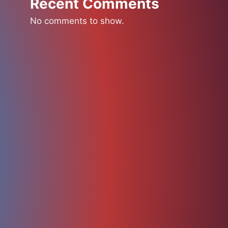
Recent Comments
No comments to show.