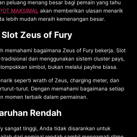
an peluang menang besar bagi pemain yang tahu
KPOT MAKSIMAL
akan memberikan ulasan menarik
nda lebih mudah meraih kemenangan besar.
Slot Zeus of Fury
ah memahami bagaimana Zeus of Fury bekerja. Slot
n-tradisional dan menggunakan sistem cluster pays,
mpokkan simbol, bukan melalui payline biasa.
enarik seperti wrath of Zeus, charging meter, dan
rturut-turut. Dengan memahami bagaimana setiap
kan momen terbaik dalam permainan.
Taruhan Rendah
 sangat tinggi, Anda tidak disarankan untuk
ailah dari nominal rendah sambil mengamati ritme