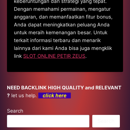
keberuntungan dan strategi yang tepat.
Dengan memahami permainan, mengatur
anggaran, dan memanfaatkan fitur bonus,
Anda dapat meningkatkan peluang Anda
untuk meraih kemenangan besar. Untuk
terkait informasi terbaru dan menarik
lainnya dari kami Anda bisa juga mengklik
link
SLOT ONLINE PETIR ZEUS
.
NEED BACKLINK HIGH QUALITY and RELEVANT
?
let us help.
click here
Search
Search