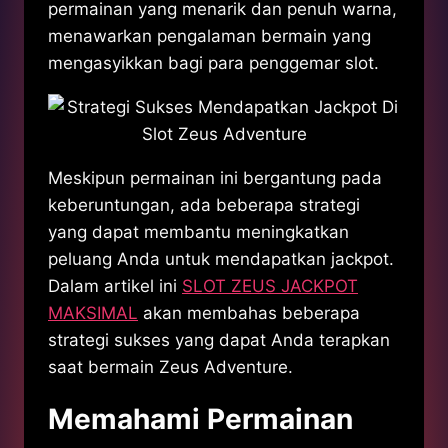
permainan yang menarik dan penuh warna,
menawarkan pengalaman bermain yang
mengasyikkan bagi para penggemar slot.
Meskipun permainan ini bergantung pada
keberuntungan, ada beberapa strategi
yang dapat membantu meningkatkan
peluang Anda untuk mendapatkan jackpot.
Dalam artikel ini
SLOT ZEUS JACKPOT
MAKSIMAL
akan membahas beberapa
strategi sukses yang dapat Anda terapkan
saat bermain Zeus Adventure.
Memahami Permainan