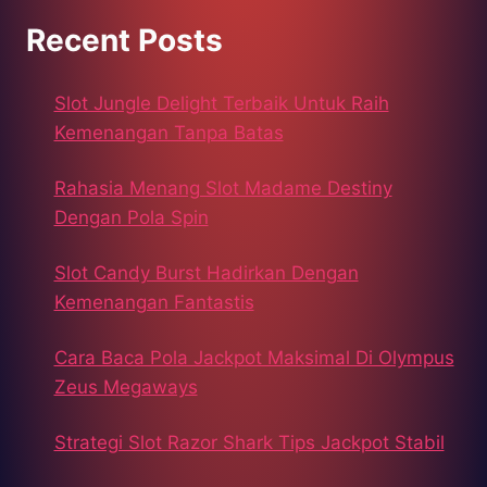
Recent Posts
Slot Jungle Delight Terbaik Untuk Raih
Kemenangan Tanpa Batas
Rahasia Menang Slot Madame Destiny
Dengan Pola Spin
Slot Candy Burst Hadirkan Dengan
Kemenangan Fantastis
Cara Baca Pola Jackpot Maksimal Di Olympus
Zeus Megaways
Strategi Slot Razor Shark Tips Jackpot Stabil