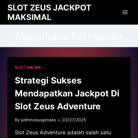
Skip
SLOT ZEUS JACKPOT
to
MAKSIMAL
content
Memahami Permainan
SLOT ONLINE
Strategi Sukses
Mendapatkan Jackpot Di
Slot Zeus Adventure
By
adminzeusjpmaks
03/27/2025
Slot Zeus Adventure adalah salah satu