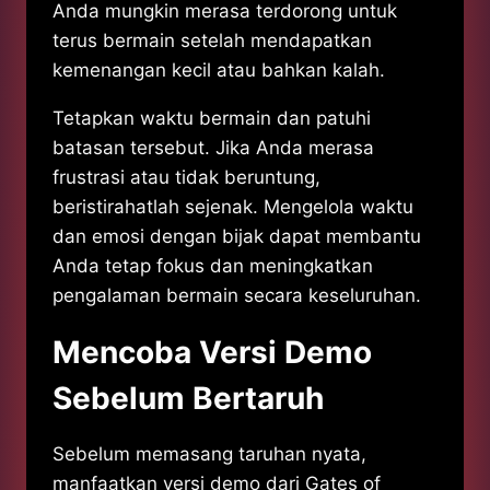
Anda mungkin merasa terdorong untuk
terus bermain setelah mendapatkan
kemenangan kecil atau bahkan kalah.
Tetapkan waktu bermain dan patuhi
batasan tersebut. Jika Anda merasa
frustrasi atau tidak beruntung,
beristirahatlah sejenak. Mengelola waktu
dan emosi dengan bijak dapat membantu
Anda tetap fokus dan meningkatkan
pengalaman bermain secara keseluruhan.
Mencoba Versi Demo
Sebelum Bertaruh
Sebelum memasang taruhan nyata,
manfaatkan versi demo dari Gates of