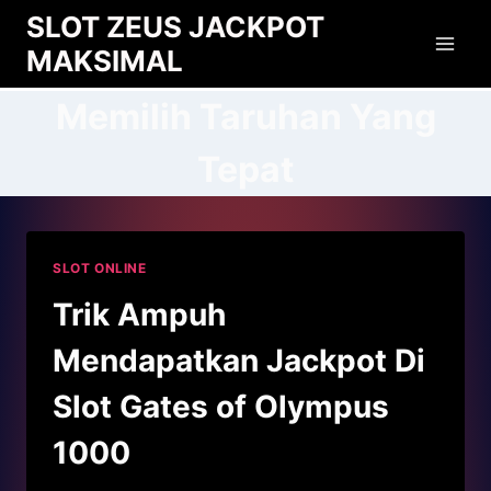
Skip
SLOT ZEUS JACKPOT
to
MAKSIMAL
content
Memilih Taruhan Yang
Tepat
SLOT ONLINE
Trik Ampuh
Mendapatkan Jackpot Di
Slot Gates of Olympus
1000