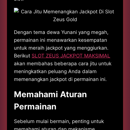
Dengan tema dewa Yunani yang megah,
permainan ini menawarkan kesempatan
untuk meraih jackpot yang menggiurkan.
Berikut
SLOT ZEUS JACKPOT MAKSIMAL
akan membahas beberapa cara jitu untuk
meningkatkan peluang Anda dalam
memenangkan jackpot di permainan ini.
Memahami Aturan
Permainan
Sebelum mulai bermain, penting untuk
memahami aturan dan mekanisme