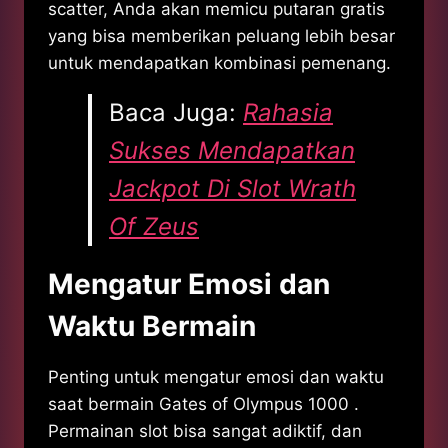
scatter, Anda akan memicu putaran gratis
yang bisa memberikan peluang lebih besar
untuk mendapatkan kombinasi pemenang.
Baca Juga:
Rahasia
Sukses Mendapatkan
Jackpot Di Slot Wrath
Of Zeus
Mengatur Emosi dan
Waktu Bermain
Penting untuk mengatur emosi dan waktu
saat bermain Gates of Olympus 1000 .
Permainan slot bisa sangat adiktif, dan