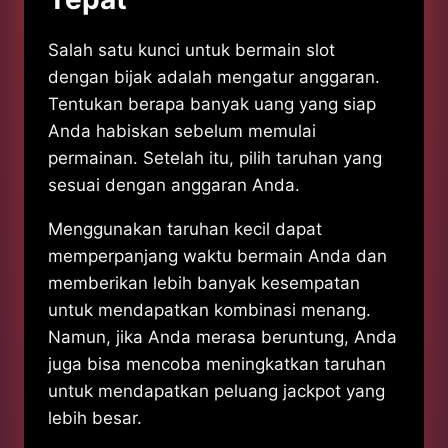
Salah satu kunci untuk bermain slot
dengan bijak adalah mengatur anggaran.
Tentukan berapa banyak uang yang siap
Anda habiskan sebelum memulai
permainan. Setelah itu, pilih taruhan yang
sesuai dengan anggaran Anda.
Menggunakan taruhan kecil dapat
memperpanjang waktu bermain Anda dan
memberikan lebih banyak kesempatan
untuk mendapatkan kombinasi menang.
Namun, jika Anda merasa beruntung, Anda
juga bisa mencoba meningkatkan taruhan
untuk mendapatkan peluang jackpot yang
lebih besar.