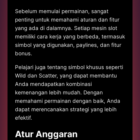
Sebelum memulai permainan, sangat
penting untuk memahami aturan dan fitur
yang ada di dalamnya. Setiap mesin slot
memiliki cara kerja yang berbeda, termasuk
simbol yang digunakan, paylines, dan fitur
bonus.
Pelajari juga tentang simbol khusus seperti
Wild dan Scatter, yang dapat membantu
Anda mendapatkan kombinasi
kemenangan lebih mudah. Dengan
memahami permainan dengan baik, Anda
dapat merencanakan strategi yang lebih
efektif.
Atur Anggaran