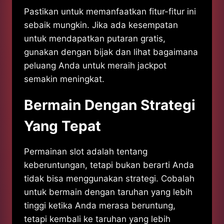
Pastikan untuk memanfaatkan fitur-fitur ini
sebaik mungkin. Jika ada kesempatan
untuk mendapatkan putaran gratis,
gunakan dengan bijak dan lihat bagaimana
peluang Anda untuk meraih jackpot
semakin meningkat.
Bermain Dengan Strategi
Yang Tepat
Permainan slot adalah tentang
keberuntungan, tetapi bukan berarti Anda
tidak bisa menggunakan strategi. Cobalah
untuk bermain dengan taruhan yang lebih
tinggi ketika Anda merasa beruntung,
tetapi kembali ke taruhan yang lebih