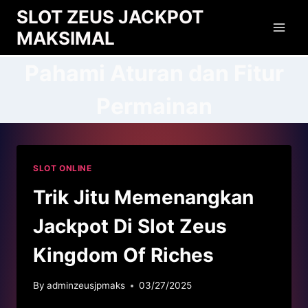
Skip
SLOT ZEUS JACKPOT
to
MAKSIMAL
content
Pahami Aturan dan Fitur
Permainan
SLOT ONLINE
Trik Jitu Memenangkan
Jackpot Di Slot Zeus
Kingdom Of Riches
By
adminzeusjpmaks
03/27/2025