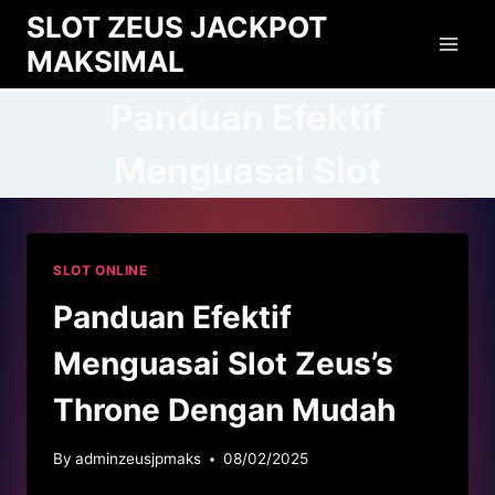
Skip
SLOT ZEUS JACKPOT
to
MAKSIMAL
content
Panduan Efektif
Menguasai Slot
SLOT ONLINE
Panduan Efektif
Menguasai Slot Zeus’s
Throne Dengan Mudah
By
adminzeusjpmaks
08/02/2025