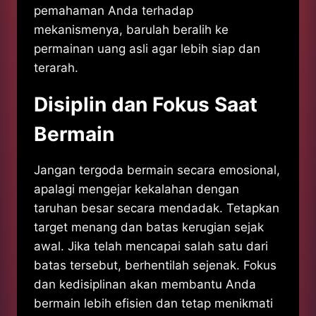
pemahaman Anda terhadap
mekanismenya, barulah beralih ke
permainan uang asli agar lebih siap dan
terarah.
Disiplin dan Fokus Saat
Bermain
Jangan tergoda bermain secara emosional,
apalagi mengejar kekalahan dengan
taruhan besar secara mendadak. Tetapkan
target menang dan batas kerugian sejak
awal. Jika telah mencapai salah satu dari
batas tersebut, berhentilah sejenak. Fokus
dan kedisiplinan akan membantu Anda
bermain lebih efisien dan tetap menikmati