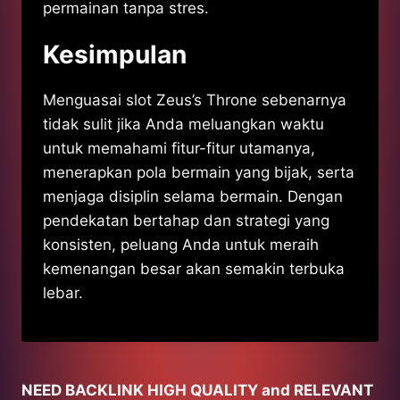
permainan tanpa stres.
Kesimpulan
Menguasai slot Zeus’s Throne sebenarnya
tidak sulit jika Anda meluangkan waktu
untuk memahami fitur-fitur utamanya,
menerapkan pola bermain yang bijak, serta
menjaga disiplin selama bermain. Dengan
pendekatan bertahap dan strategi yang
konsisten, peluang Anda untuk meraih
kemenangan besar akan semakin terbuka
lebar.
NEED BACKLINK HIGH QUALITY and RELEVANT