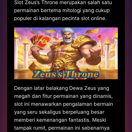
Slot Zeus’s Throne merupakan salah satu
permainan bertema mitologi yang cukup
populer di kalangan pecinta slot online.
Dengan latar belakang Dewa Zeus yang
megah dan fitur permainan yang dinamis,
slot ini menawarkan pengalaman bermain
yang seru sekaligus berpeluang besar
memberi kemenangan fantastis. Meski
tampak rumit, permainan ini sebenarnya