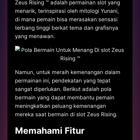
Zeus Rising ™ adalah permainan slot yang
menarik, terinspirasi oleh mitologi Yunani,
di mana pemain bisa merasakan sensasi
terbang tinggi berkat tema dan grafisnya
yang menawan.
Namun, untuk meraih kemenangan dalam
permainan ini, pendekatan yang tepat
sangat diperlukan. Berikut adalah pola
bermain yang dapat membantu pemain
meningkatkan peluang kemenangan
mereka saat bermain di slot Zeus Rising.
Memahami Fitur