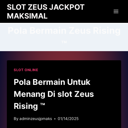
Skip
SLOT ZEUS JACKPOT
to
MAKSIMAL
content
Pola Bermain Zeus Rising
™
SLOT ONLINE
Pola Bermain Untuk
Menang Di slot Zeus
Rising ™
By
adminzeusjpmaks
01/14/2025