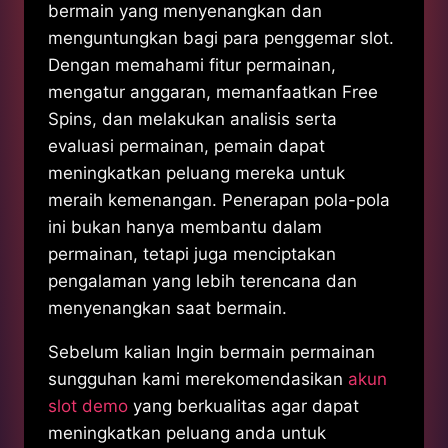
bermain yang menyenangkan dan
menguntungkan bagi para penggemar slot. ​
Dengan memahami fitur permainan,
mengatur anggaran, memanfaatkan Free
Spins, dan melakukan analisis serta
evaluasi permainan, pemain dapat
meningkatkan peluang mereka untuk
meraih kemenangan.​ Penerapan pola-pola
ini bukan hanya membantu dalam
permainan, tetapi juga menciptakan
pengalaman yang lebih terencana dan
menyenangkan saat bermain.
Sebelum kalian Ingin bermain permainan
sungguhan kami merekomendasikan
akun
slot demo
yang berkualitas agar dapat
meningkatkan peluang anda untuk