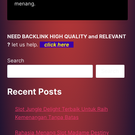
menang.
NEED BACKLINK HIGH QUALITY and RELEVANT
?
let us help.
click here
Search
Search
Recent Posts
Slot Jungle Delight Terbaik Untuk Raih
Kemenangan Tanpa Batas
Rahasia Menang Slot Madame Destiny