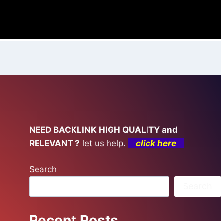
NEED BACKLINK HIGH QUALITY and
RELEVANT ?
let us help.
click here
Search
Search
Recent Posts