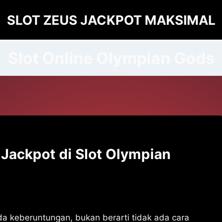
SLOT ZEUS JACKPOT MAKSIMAL
Slot Online Olympian Gods
ackpot di Slot Olympian
a keberuntungan, bukan berarti tidak ada cara