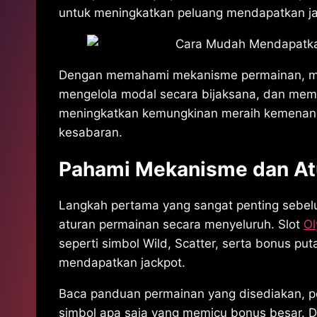
untuk meningkatkan peluang mendapatkan ja
Dengan memahami mekanisme permainan, mem
mengelola modal secara bijaksana, dan memi
meningkatkan kemungkinan meraih kemenanga
kesabaran.
Pahami Mekanisme dan At
Langkah pertama yang sangat penting sebe
aturan permainan secara menyeluruh. Slot
Ol
seperti simbol Wild, Scatter, serta bonus pu
mendapatkan jackpot.
Baca panduan permainan yang disediakan, pe
simbol apa saja yang memicu bonus besar. 