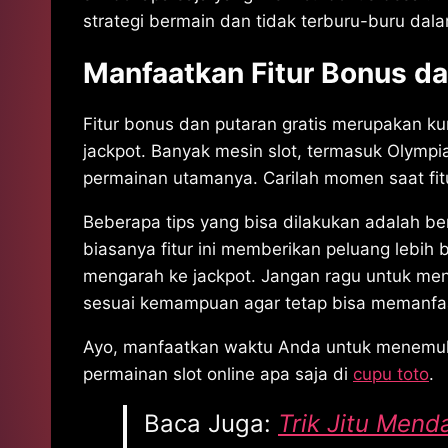
strategi bermain dan tidak terburu-buru da
Manfaatkan Fitur Bonus da
Fitur bonus dan putaran gratis merupakan k
jackpot. Banyak mesin slot, termasuk Olympi
permainan utamanya. Carilah momen saat fitu
Beberapa tips yang bisa dilakukan adalah ber
biasanya fitur ini memberikan peluang lebih
mengarah ke jackpot. Jangan ragu untuk me
sesuai kemampuan agar tetap bisa memanfaat
Ayo, manfaatkan waktu Anda untuk menemukan
permainan slot online apa saja di
cupu toto
.
Baca Juga:
Trik Jitu Mend