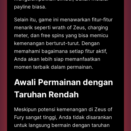
payline biasa.
Selain itu, game ini menawarkan fitur-fitur
menarik seperti wrath of Zeus, charging
meter, dan free spins yang bisa memicu
kemenangan berturut-turut. Dengan
memahami bagaimana setiap fitur aktif,
Anda akan lebih siap memanfaatkan
momen terbaik dalam permainan.
Awali Permainan dengan
Taruhan Rendah
Meskipun potensi kemenangan di Zeus of
Fury sangat tinggi, Anda tidak disarankan
untuk langsung bermain dengan taruhan