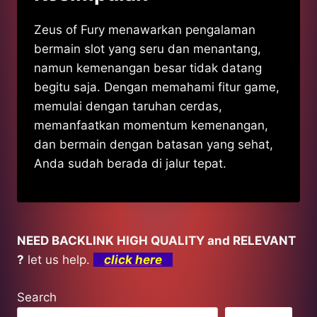
Zeus of Fury menawarkan pengalaman
bermain slot yang seru dan menantang,
namun kemenangan besar tidak datang
begitu saja. Dengan memahami fitur game,
memulai dengan taruhan cerdas,
memanfaatkan momentum kemenangan,
dan bermain dengan batasan yang sehat,
Anda sudah berada di jalur tepat.
NEED BACKLINK HIGH QUALITY and RELEVANT
?
let us help.
click here
Search