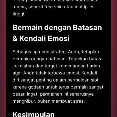
utama, seperti free spin atau multiplier
tinggi.
Bermain dengan Batasan
& Kendali Emosi
Sebagus apa pun strategi Anda, tetaplah
bermain dengan batasan. Tetapkan batas
kekalahan dan target kemenangan harian
agar Anda tidak terbawa emosi. Kendali
diri sangat penting dalam permainan slot
karena godaan untuk terus bermain sangat
besar. Ingat, permainan ini seharusnya
menghibur, bukan membuat stres.
Kesimpulan