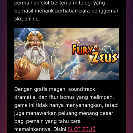
permainan slot bertema mitologi yang
berhasil menarik perhatian para penggemar
slot online.
Dengan grafis megah, soundtrack
dramatis, dan fitur bonus yang melimpah,
game ini tidak hanya menyenangkan, tetapi
juga menawarkan peluang menang besar
bagi pemain yang tahu cara
memainkannya. Disini
SLOT ZEUS