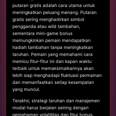
putaran gratis adalah cara utama untuk
meningkatkan peluang menang. Putaran
gratis sering menghadirkan simbol
pengganda atau wild tambahan,
sementara mini-game bonus
memungkinkan pemain mendapatkan
hadiah tambahan tanpa meningkatkan
taruhan. Pemain yang memahami cara
memicu fitur-fitur ini dan kapan waktu
terbaik untuk memaksimalkannya akan
lebih siap menghadapi fluktuasi permainan
dan memanfaatkan setiap kesempatan
yang muncul.
Terakhir, strategi taruhan dan manajemen
modal harus berjalan seiring dengan
pemahaman volatilitas dan fitur bonus.