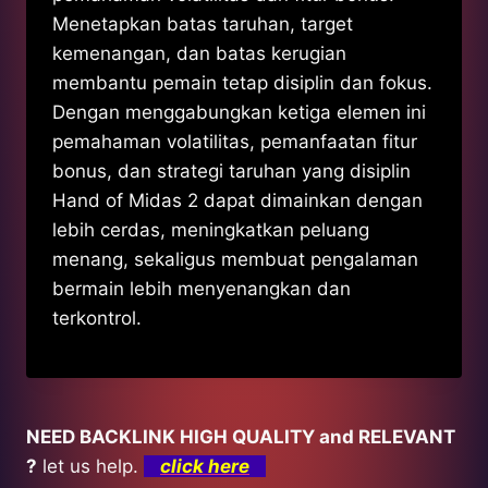
Menetapkan batas taruhan, target
kemenangan, dan batas kerugian
membantu pemain tetap disiplin dan fokus.
Dengan menggabungkan ketiga elemen ini
pemahaman volatilitas, pemanfaatan fitur
bonus, dan strategi taruhan yang disiplin
Hand of Midas 2 dapat dimainkan dengan
lebih cerdas, meningkatkan peluang
menang, sekaligus membuat pengalaman
bermain lebih menyenangkan dan
terkontrol.
NEED BACKLINK HIGH QUALITY and RELEVANT
?
let us help.
click here