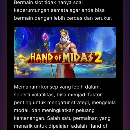
Bermain slot tidak hanya soal
keberuntungan semata agar anda bisa
bermain dengan lebih cerdas dan terukur.
Memahami konsep yang lebih dalam,
seperti volatilitas, bisa menjadi faktor
penting untuk mengatur strategi, mengelola
modal, dan meningkatkan peluang
kemenangan. Salah satu permainan yang
menarik untuk dipelajari adalah Hand of