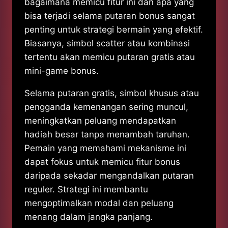
bagaimana memicu fitur ini dan apa yang
bisa terjadi selama putaran bonus sangat
penting untuk strategi bermain yang efektif.
Biasanya, simbol scatter atau kombinasi
tertentu akan memicu putaran gratis atau
mini-game bonus.
Selama putaran gratis, simbol khusus atau
pengganda kemenangan sering muncul,
meningkatkan peluang mendapatkan
hadiah besar tanpa menambah taruhan.
Pemain yang memahami mekanisme ini
dapat fokus untuk memicu fitur bonus
daripada sekadar mengandalkan putaran
reguler. Strategi ini membantu
mengoptimalkan modal dan peluang
menang dalam jangka panjang.