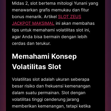
Midas 2, slot bertema mitologi Yunani yang
menawarkan grafis memukau dan fitur
bonus menarik. Artikel
SLOT ZEUS
JACKPOT MAKSIMAL
ini akan membahas
tips untuk memahami volatilitas slot ini,
agar Anda bisa bermain dengan lebih
cerdas dan terukur.
Memahami Konsep
Volatilitas Slot
Volatilitas slot adalah ukuran seberapa
besar risiko dan frekuensi kemenangan
dalam suatu permainan. Slot dengan
volatilitas tinggi cenderung jarang
memberikan kemenangan, tetapi ketika