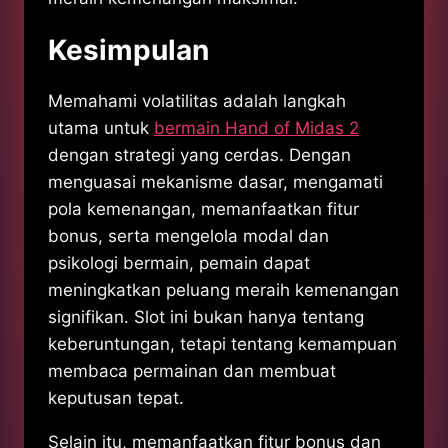
Kesimpulan
Memahami volatilitas adalah langkah
utama untuk
bermain Hand of Midas 2
dengan strategi yang cerdas. Dengan
menguasai mekanisme dasar, mengamati
pola kemenangan, memanfaatkan fitur
bonus, serta mengelola modal dan
psikologi bermain, pemain dapat
meningkatkan peluang meraih kemenangan
signifikan. Slot ini bukan hanya tentang
keberuntungan, tetapi tentang kemampuan
membaca permainan dan membuat
keputusan tepat.
Selain itu, memanfaatkan fitur bonus dan