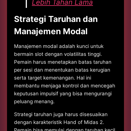
Lebih Tahan Lama
Strategi Taruhan dan
Manajemen Modal
Manajemen modal adalah kunci untuk
bermain slot dengan volatilitas tinggi.
Pemain harus menetapkan batas taruhan
per sesi dan menentukan batas kerugian
serta target kemenangan. Hal ini
membantu menjaga kontrol dan mencegah
keputusan impulsif yang bisa mengurangi
peluang menang.
Strategi taruhan juga harus disesuaikan
dengan karakteristik Hand of Midas 2.
Pemain bisa memulai dengan taruhan kecil