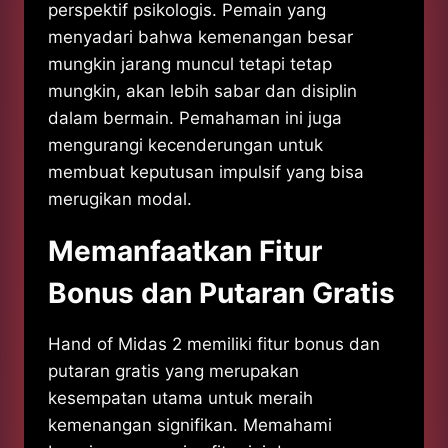
perspektif psikologis. Pemain yang
menyadari bahwa kemenangan besar
mungkin jarang muncul tetapi tetap
mungkin, akan lebih sabar dan disiplin
dalam bermain. Pemahaman ini juga
mengurangi kecenderungan untuk
membuat keputusan impulsif yang bisa
merugikan modal.
Memanfaatkan Fitur
Bonus dan Putaran Gratis
Hand of Midas 2 memiliki fitur bonus dan
putaran gratis yang merupakan
kesempatan utama untuk meraih
kemenangan signifikan. Memahami