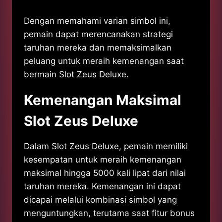
Dengan memahami varian simbol ini,
pemain dapat merencanakan strategi
taruhan mereka dan memaksimalkan
peluang untuk meraih kemenangan saat
bermain Slot Zeus Deluxe.
Kemenangan Maksimal
Slot Zeus Deluxe
Dalam Slot Zeus Deluxe, pemain memiliki
kesempatan untuk meraih kemenangan
maksimal hingga 5000 kali lipat dari nilai
taruhan mereka. Kemenangan ini dapat
dicapai melalui kombinasi simbol yang
menguntungkan, terutama saat fitur bonus