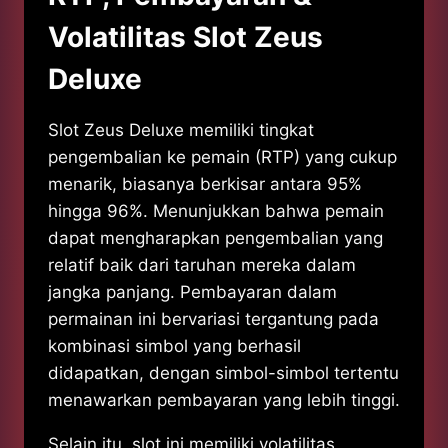
Volatilitas Slot Zeus
Deluxe
Slot Zeus Deluxe memiliki tingkat
pengembalian ke pemain (RTP) yang cukup
menarik, biasanya berkisar antara 95%
hingga 96%. Menunjukkan bahwa pemain
dapat mengharapkan pengembalian yang
relatif baik dari taruhan mereka dalam
jangka panjang. Pembayaran dalam
permainan ini bervariasi tergantung pada
kombinasi simbol yang berhasil
didapatkan, dengan simbol-simbol tertentu
menawarkan pembayaran yang lebih tinggi.
Selain itu, slot ini memiliki volatilitas