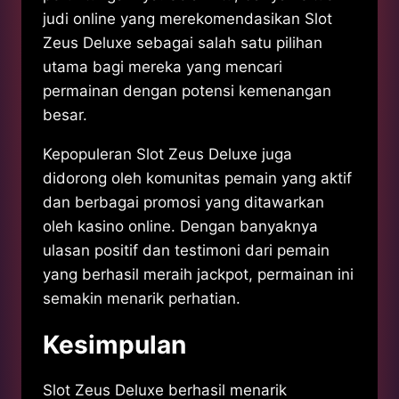
judi online yang merekomendasikan Slot
Zeus Deluxe sebagai salah satu pilihan
utama bagi mereka yang mencari
permainan dengan potensi kemenangan
besar.
Kepopuleran Slot Zeus Deluxe juga
didorong oleh komunitas pemain yang aktif
dan berbagai promosi yang ditawarkan
oleh kasino online. Dengan banyaknya
ulasan positif dan testimoni dari pemain
yang berhasil meraih jackpot, permainan ini
semakin menarik perhatian.
Kesimpulan
Slot Zeus Deluxe berhasil menarik