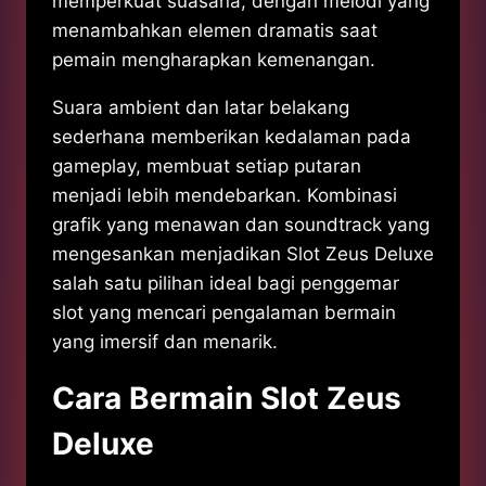
memperkuat suasana, dengan melodi yang
menambahkan elemen dramatis saat
pemain mengharapkan kemenangan.
Suara ambient dan latar belakang
sederhana memberikan kedalaman pada
gameplay, membuat setiap putaran
menjadi lebih mendebarkan. ​Kombinasi
grafik yang menawan dan soundtrack yang
mengesankan menjadikan Slot Zeus Deluxe
salah satu pilihan ideal bagi penggemar
slot yang mencari pengalaman bermain
yang imersif dan menarik.
Cara Bermain Slot Zeus
Deluxe