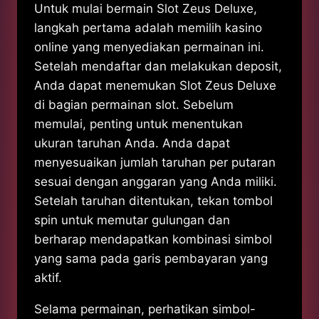
Untuk mulai bermain Slot Zeus Deluxe,
langkah pertama adalah memilih kasino
online yang menyediakan permainan ini.
Setelah mendaftar dan melakukan deposit,
Anda dapat menemukan Slot Zeus Deluxe
di bagian permainan slot. Sebelum
memulai, penting untuk menentukan
ukuran taruhan Anda. Anda dapat
menyesuaikan jumlah taruhan per putaran
sesuai dengan anggaran yang Anda miliki.
Setelah taruhan ditentukan, tekan tombol
spin untuk memutar gulungan dan
berharap mendapatkan kombinasi simbol
yang sama pada garis pembayaran yang
aktif.
Selama permainan, perhatikan simbol-