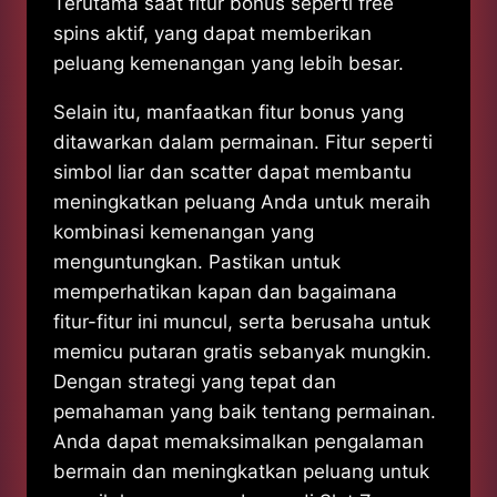
Terutama saat fitur bonus seperti free
spins aktif, yang dapat memberikan
peluang kemenangan yang lebih besar.
Selain itu, manfaatkan fitur bonus yang
ditawarkan dalam permainan. Fitur seperti
simbol liar dan scatter dapat membantu
meningkatkan peluang Anda untuk meraih
kombinasi kemenangan yang
menguntungkan. Pastikan untuk
memperhatikan kapan dan bagaimana
fitur-fitur ini muncul, serta berusaha untuk
memicu putaran gratis sebanyak mungkin.
Dengan strategi yang tepat dan
pemahaman yang baik tentang permainan.
Anda dapat memaksimalkan pengalaman
bermain dan meningkatkan peluang untuk