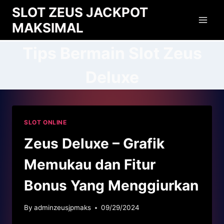
Skip
SLOT ZEUS JACKPOT
to
MAKSIMAL
content
Tips Bermain Slot Zeus
Deluxe
SLOT ONLINE
Zeus Deluxe – Grafik
Memukau dan Fitur
Bonus Yang Menggiurkan
By
adminzeusjpmaks
09/29/2024