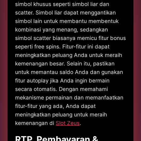
simbol khusus seperti simbol liar dan
scatter. Simbol liar dapat menggantikan
simbol lain untuk membantu membentuk
kombinasi yang menang, sedangkan
simbol scatter biasanya memicu fitur bonus
seperti free spins. Fitur-fitur ini dapat
meningkatkan peluang Anda untuk meraih
kemenangan besar. Selain itu, pastikan
untuk memantau saldo Anda dan gunakan
fitur autoplay jika Anda ingin bermain
secara otomatis. Dengan memahami
mekanisme permainan dan memanfaatkan
fitur-fitur yang ada, Anda dapat
meningkatkan peluang untuk meraih
kemenangan di
Slot Zeus
.
RTP, Pembayaran &