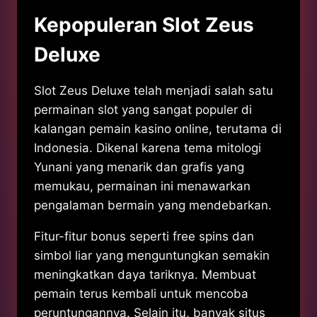
Kepopuleran Slot Zeus
Deluxe
Slot Zeus Deluxe telah menjadi salah satu
permainan slot yang sangat populer di
kalangan pemain kasino online, terutama di
Indonesia. Dikenal karena tema mitologi
Yunani yang menarik dan grafis yang
memukau, permainan ini menawarkan
pengalaman bermain yang mendebarkan.
Fitur-fitur bonus seperti free spins dan
simbol liar yang menguntungkan semakin
meningkatkan daya tariknya. Membuat
pemain terus kembali untuk mencoba
peruntungannya. Selain itu, banyak situs