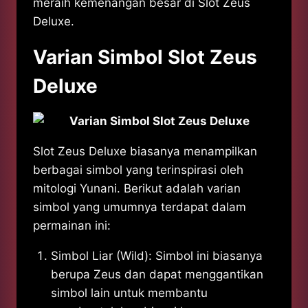
meraih kemenangan besar di Slot Zeus
Deluxe.
Varian Simbol Slot Zeus
Deluxe
Slot Zeus Deluxe biasanya menampilkan
berbagai simbol yang terinspirasi oleh
mitologi Yunani. Berikut adalah varian
simbol yang umumnya terdapat dalam
permainan ini:
Simbol Liar (Wild): Simbol ini biasanya
berupa Zeus dan dapat menggantikan
simbol lain untuk membantu