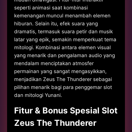
seperti animasi saat kombinasi
kemenangan muncul menambah elemen
hiburan. Selain itu, efek suara yang
dramatis, termasuk suara petir dan musik
latar yang epik, semakin memperkuat tema
mitologi. Kombinasi antara elemen visual
yang menarik dan pengalaman audio yang
mendalam menciptakan atmosfer
permainan yang sangat mengasyikkan,
menjadikan Zeus The Thunderer sebagai
pilihan menarik bagi para penggemar slot
dan mitologi Yunani.
Fitur & Bonus Spesial Slot
Zeus The Thunderer