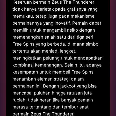
Keseruan bermain Zeus The Thunderer
tidak hanya terletak pada grafisnya yang
memukau, tetapi juga pada mekanisme
permainannya yang inovatif. Pemain dapat
memilih untuk mengambil risiko dengan
memenangkan salah satu dari tiga seri
Free Spins yang berbeda, di mana simbol
tertentu akan menjadi lengket,
meningkatkan peluang untuk mendapatkan
kombinasi kemenangan. Selain itu, adanya
kesempatan untuk membeli Free Spins
menambah elemen strategi dalam
permainan ini. Dengan jackpot yang bisa
mencapai puluhan hingga ratusan juta
rupiah, tidak heran jika banyak pemain
merasa tertantang dan terhibur saat
bermain Zeus The Thunderer.