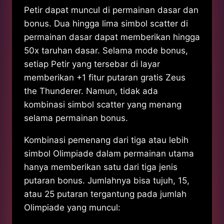
Petir dapat muncul di permainan dasar dan
bonus. Dua hingga lima simbol scatter di
permainan dasar dapat memberikan hingga
50x taruhan dasar. Selama mode bonus,
setiap Petir yang tersebar di layar
memberikan +1 fitur putaran gratis Zeus
the Thunderer. Namun, tidak ada
kombinasi simbol scatter yang menang
selama permainan bonus.
Kombinasi pemenang dari tiga atau lebih
simbol Olimpiade dalam permainan utama
hanya memberikan satu dari tiga jenis
putaran bonus. Jumlahnya bisa tujuh, 15,
atau 25 putaran tergantung pada jumlah
Olimpiade yang muncul: