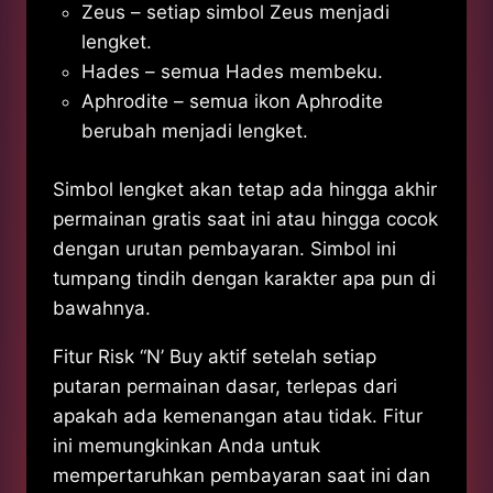
Zeus – setiap simbol Zeus menjadi
lengket.
Hades – semua Hades membeku.
Aphrodite – semua ikon Aphrodite
berubah menjadi lengket.
Simbol lengket akan tetap ada hingga akhir
permainan gratis saat ini atau hingga cocok
dengan urutan pembayaran. Simbol ini
tumpang tindih dengan karakter apa pun di
bawahnya.
Fitur Risk “N’ Buy aktif setelah setiap
putaran permainan dasar, terlepas dari
apakah ada kemenangan atau tidak. Fitur
ini memungkinkan Anda untuk
mempertaruhkan pembayaran saat ini dan