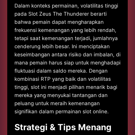
Dalam konteks permainan, volatilitas tinggi
pada Slot Zeus The Thunderer berarti
bahwa pemain dapat mengharapkan
frekuensi kemenangan yang lebih rendah,
tetapi saat kemenangan terjadi, jumlahnya
cenderung lebih besar. Ini menciptakan
keseimbangan antara risiko dan imbalan, di
mana pemain harus siap untuk menghadapi
fluktuasi dalam saldo mereka. Dengan
kombinasi RTP yang baik dan volatilitas
tinggi, slot ini menjadi pilihan menarik bagi
mereka yang menyukai tantangan dan
peluang untuk meraih kemenangan
signifikan dalam permainan slot online.
Strategi & Tips Menang