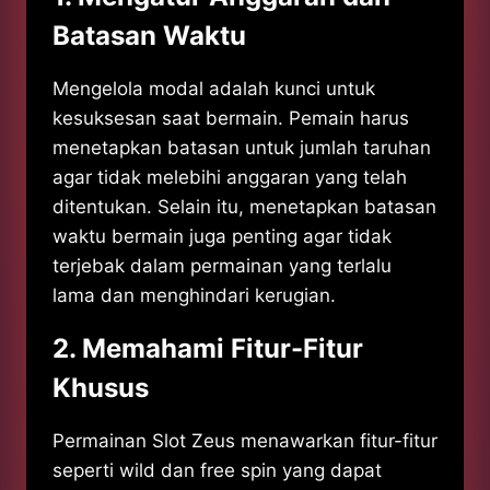
Batasan Waktu
Mengelola modal adalah kunci untuk
kesuksesan saat bermain. Pemain harus
menetapkan batasan untuk jumlah taruhan
agar tidak melebihi anggaran yang telah
ditentukan. Selain itu, menetapkan batasan
waktu bermain juga penting agar tidak
terjebak dalam permainan yang terlalu
lama dan menghindari kerugian.
2. Memahami Fitur-Fitur
Khusus
Permainan Slot Zeus menawarkan fitur-fitur
seperti wild dan free spin yang dapat