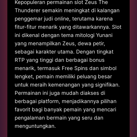
Kepopuleran permainan slot Zeus The
Thunderer semakin meningkat di kalangan
penggemar judi online, terutama karena
fitur-fitur menarik yang ditawarkannya. Slot
ini dikenal dengan tema mitologi Yunani
yang menampilkan Zeus, dewa petir,
sebagai karakter utama. Dengan tingkat
RTP yang tinggi dan berbagai bonus
menarik, termasuk Free Spins dan simbol
lengket, pemain memiliki peluang besar
untuk meraih kemenangan yang signifikan.
Permainan ini juga mudah diakses di
berbagai platform, menjadikannya pilihan
favorit bagi banyak pemain yang mencari
pengalaman bermain yang seru dan
menguntungkan.