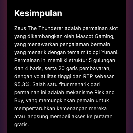
Kesimpulan
Zeus The Thunderer adalah permainan slot
yang dikembangkan oleh Mascot Gaming,
yang menawarkan pengalaman bermain
yang menarik dengan tema mitologi Yunani.
Permainan ini memiliki struktur 5 gulungan
dan 4 baris, serta 20 garis pembayaran,
dengan volatilitas tinggi dan RTP sebesar
95,3%. Salah satu fitur menarik dari
permainan ini adalah mekanisme Risk and
Buy, yang memungkinkan pemain untuk
mempertaruhkan kemenangan mereka
atau langsung membeli akses ke putaran
gratis.