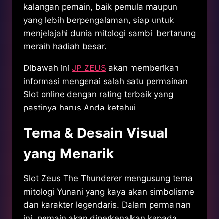
kalangan pemain, baik pemula maupun
yang lebih berpengalaman, siap untuk
menjelajahi dunia mitologi sambil bertarung
meraih hadiah besar.
Dibawah ini
JP ZEUS
akan memberikan
informasi mengenai salah satu permainan
Slot online dengan rating terbaik yang
pastinya harus Anda ketahui.
Tema & Desain Visual
yang Menarik
Slot Zeus The Thunderer mengusung tema
mitologi Yunani yang kaya akan simbolisme
dan karakter legendaris. Dalam permainan
ini, pemain akan diperkenalkan kepada