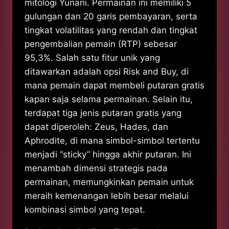
mitologi Yunani. Permainan ini memiliki 5
gulungan dan 20 garis pembayaran, serta
tingkat volatilitas yang rendah dan tingkat
pengembalian pemain (RTP) sebesar
95,3%. Salah satu fitur unik yang
ditawarkan adalah opsi Risk and Buy, di
mana pemain dapat membeli putaran gratis
kapan saja selama permainan. Selain itu,
terdapat tiga jenis putaran gratis yang
dapat diperoleh: Zeus, Hades, dan
Aphrodite, di mana simbol-simbol tertentu
menjadi “sticky” hingga akhir putaran. Ini
menambah dimensi strategis pada
permainan, memungkinkan pemain untuk
meraih kemenangan lebih besar melalui
kombinasi simbol yang tepat.