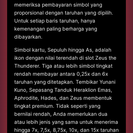
memeriksa pembayaran simbol yang
proporsional dengan taruhan yang dipilih.
Untuk setiap baris taruhan, hanya
kemenangan paling berharga yang
dibayarkan.
Simbol kartu, Sepuluh hingga As, adalah
ikon dengan nilai terendah di slot Zeus the
Thunderer. Tiga atau lebih simbol tingkat
rendah membayar antara 0,25x dan 6x
taruhan yang ditetapkan. Tembikar Yunani
Kuno, Sepasang Tanduk Heraklion Emas,
Aphrodite, Hades, dan Zeus membentuk
tingkat premium. Tidak seperti yang
bernilai rendah, Anda memerlukan dua
atau lebih jenis yang sama untuk menerima
hingga 7x, 7,5x, 8,75x, 10x, dan 15x taruhan