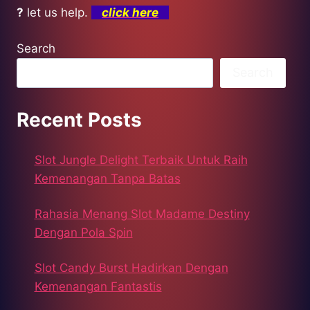
?
let us help.
click here
Search
Search
Recent Posts
Slot Jungle Delight Terbaik Untuk Raih
Kemenangan Tanpa Batas
Rahasia Menang Slot Madame Destiny
Dengan Pola Spin
Slot Candy Burst Hadirkan Dengan
Kemenangan Fantastis