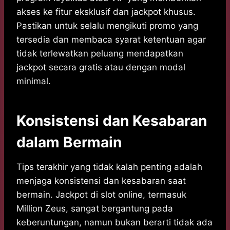
akses ke fitur eksklusif dan jackpot khusus.
Pastikan untuk selalu mengikuti promo yang
tersedia dan membaca syarat ketentuan agar
tidak terlewatkan peluang mendapatkan
jackpot secara gratis atau dengan modal
minimal.
Konsistensi dan Kesabaran
dalam Bermain
Tips terakhir yang tidak kalah penting adalah
menjaga konsistensi dan kesabaran saat
bermain. Jackpot di slot online, termasuk
Million Zeus, sangat bergantung pada
keberuntungan, namun bukan berarti tidak ada