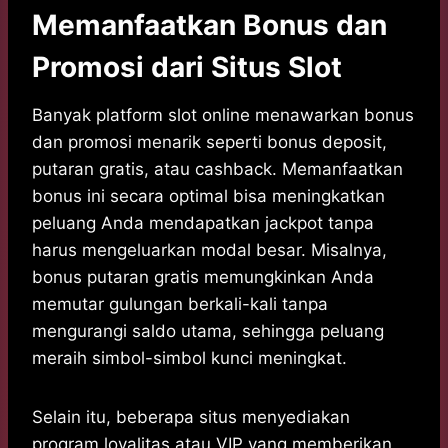
Memanfaatkan Bonus dan
Promosi dari Situs Slot
Banyak platform slot online menawarkan bonus
dan promosi menarik seperti bonus deposit,
putaran gratis, atau cashback. Memanfaatkan
bonus ini secara optimal bisa meningkatkan
peluang Anda mendapatkan jackpot tanpa
harus mengeluarkan modal besar. Misalnya,
bonus putaran gratis memungkinkan Anda
memutar gulungan berkali-kali tanpa
mengurangi saldo utama, sehingga peluang
meraih simbol-simbol kunci meningkat.
Selain itu, beberapa situs menyediakan
program loyalitas atau VIP yang memberikan