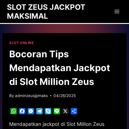
Skip
SLOT ZEUS JACKPOT
to
MAKSIMAL
content
SLOT ONLINE
Bocoran Tips
Mendapatkan Jackpot
di Slot Million Zeus
By
adminzeusjpmaks
04/26/2025
W
F
M
T
S
L
X
S
h
a
e
e
k
i
h
a
c
s
l
y
n
a
Mendapatkan jackpot di Slot Million Zeus