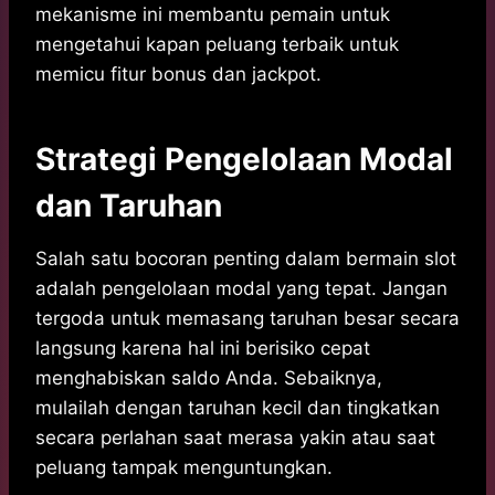
mekanisme ini membantu pemain untuk
mengetahui kapan peluang terbaik untuk
memicu fitur bonus dan jackpot.
Strategi Pengelolaan Modal
dan Taruhan
Salah satu bocoran penting dalam bermain slot
adalah pengelolaan modal yang tepat. Jangan
tergoda untuk memasang taruhan besar secara
langsung karena hal ini berisiko cepat
menghabiskan saldo Anda. Sebaiknya,
mulailah dengan taruhan kecil dan tingkatkan
secara perlahan saat merasa yakin atau saat
peluang tampak menguntungkan.