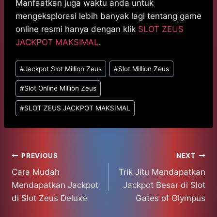
Manfaatkan juga waktu anda untuk
mengeksplorasi lebih banyak lagi tentang game
online resmi hanya dengan klik
SLOT ZEUS
JACKPOT MAKSIMAL
.
Post
#
Jackpot Slot Million Zeus
#
Slot Million Zeus
Tags:
#
Slot Online Million Zeus
#
SLOT ZEUS JACKPOT MAKSIMAL
Post
PREVIOUS
NEXT
Cara Mudah
Trik Jitu Mendapatkan
navigation
Mendapatkan Jackpot
Jackpot Besar di Slot
di Slot Zeus Deluxe
Gates of Olympus