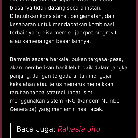
biasanya tidak datang secara instan.
Dibutuhkan konsistensi, pengamatan, dan
kesabaran untuk mendapatkan kombinasi
terbaik yang bisa memicu jackpot progresif
atau kemenangan besar lainnya.
Bermain secara berkala, bukan tergesa-gesa,
akan memberikan hasil lebih baik dalam jangka
panjang. Jangan tergoda untuk mengejar
kekalahan atau terus menerus menaikkan
taruhan tanpa strategi. Ingat, slot
menggunakan sistem RNG (Random Number
Generator) yang menjamin hasil acak.
Baca Juga:
Rahasia Jitu