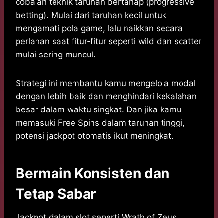
cobalah teknik taruhan bertahap (progressive
betting). Mulai dari taruhan kecil untuk
mengamati pola game, lalu naikkan secara
perlahan saat fitur-fitur seperti wild dan scatter
mulai sering muncul.
Strategi ini membantu kamu mengelola modal
dengan lebih baik dan menghindari kekalahan
besar dalam waktu singkat. Dan jika kamu
memasuki Free Spins dalam taruhan tinggi,
potensi jackpot otomatis ikut meningkat.
Bermain Konsisten dan
Tetap Sabar
Jackpot dalam slot seperti Wrath of Zeus