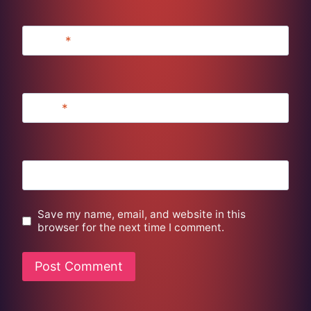
Name
*
Email
*
Website
Save my name, email, and website in this
browser for the next time I comment.