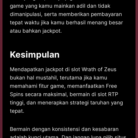
game yang kamu mainkan adil dan tidak
dimanipulasi, serta memberikan pembayaran
tepat waktu jika kamu berhasil menang besar
atau bahkan jackpot.
Kesimpulan
Mendapatkan jackpot di slot Wrath of Zeus
bukan hal mustahil, terutama jika kamu
memahami fitur game, memanfaatkan Free
Spins secara maksimal, bermain di slot RTP
tinggi, dan menerapkan strategi taruhan yang
tepat.
Bermain dengan konsistensi dan kesabaran
adalah kunci utama. Dan jangan lupa pilih situs