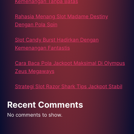
Kemenangan Tanpa Batas
Rahasia Menang Slot Madame Destiny
Dengan Pola Spin
Slot Candy Burst Hadirkan Dengan
Kemenangan Fantastis
Cara Baca Pola Jackpot Maksimal Di Olympus
Zeus Megaways
Strategi Slot Razor Shark Tips Jackpot Stabil
Recent Comments
No comments to show.