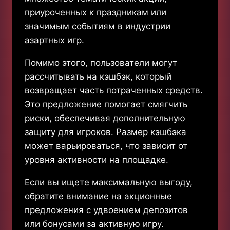
приуроченных к праздникам или
значимым событиям в индустрии
азартных игр.
Помимо этого, пользователи могут
рассчитывать на кэшбэк, который
возвращает часть потраченных средств.
Это предложение помогает смягчить
риски, обеспечивая дополнительную
защиту для игроков. Размер кэшбэка
может варьироваться, что зависит от
уровня активности на площадке.
Если вы ищете максимальную выгоду,
обратите внимание на акционные
предложения с удвоением депозитов
или бонусами за активную игру.