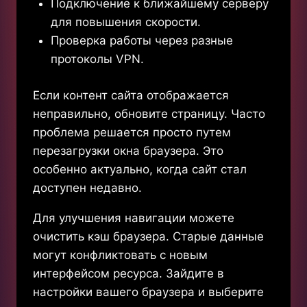
Подключение к ближайшему серверу
для повышения скорости.
Проверка работы через разные
протоколы VPN.
Если контент сайта отображается
неправильно, обновите страницу. Часто
проблема решается просто путем
перезагрузки окна браузера. Это
особенно актуально, когда сайт стал
доступен недавно.
Для улучшения навигации можете
очистить кэш браузера. Старые данные
могут конфликтовать с новым
интерфейсом ресурса. Зайдите в
настройки вашего браузера и выберите