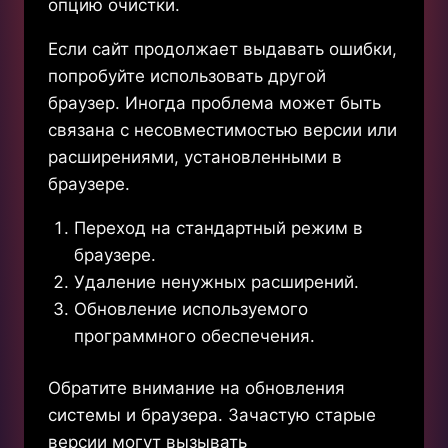
опцию очистки.
Если сайт продолжает выдавать ошибки,
попробуйте использовать другой
браузер. Иногда проблема может быть
связана с несовместимостью версии или
расширениями, установленными в
браузере.
Переход на стандартный режим в
браузере.
Удаление ненужных расширений.
Обновление используемого
программного обеспечения.
Обратите внимание на обновления
системы и браузера. Зачастую старые
версии могут вызывать