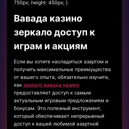
750px; height: 450px; }
Вавада казино
зеркало доступ к
играм и акциям
Если вы хотите насладиться азартом и
получить максимальные преимущества
от вашего опыта, обязательно изучите,
как
зеркало вавада казино
предоставляет доступ к самым
актуальным игровым предложениям и
бонусам. Это полезный инструмент,
который обеспечивает непрерывный
доступ к вашей любимой азартной