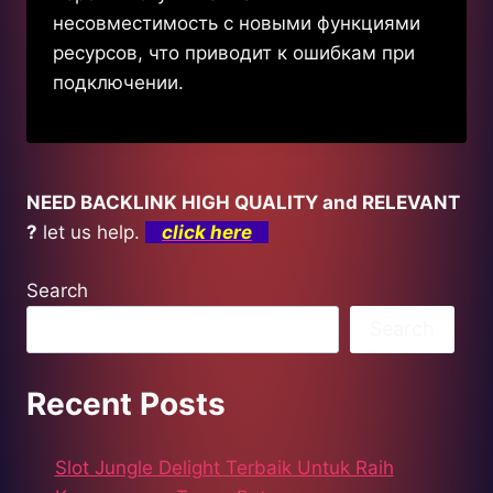
несовместимость с новыми функциями
ресурсов, что приводит к ошибкам при
подключении.
NEED BACKLINK HIGH QUALITY and RELEVANT
?
let us help.
click here
Search
Search
Recent Posts
Slot Jungle Delight Terbaik Untuk Raih