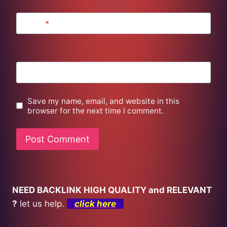
Email
*
Website
Save my name, email, and website in this
browser for the next time I comment.
NEED BACKLINK HIGH QUALITY and RELEVANT
?
let us help.
click here