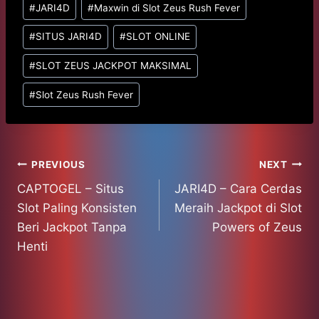
#
JARI4D
#
Maxwin di Slot Zeus Rush Fever
Tags:
#
SITUS JARI4D
#
SLOT ONLINE
#
SLOT ZEUS JACKPOT MAKSIMAL
#
Slot Zeus Rush Fever
Post
PREVIOUS
NEXT
CAPTOGEL – Situs
JARI4D – Cara Cerdas
navigation
Slot Paling Konsisten
Meraih Jackpot di Slot
Beri Jackpot Tanpa
Powers of Zeus
Henti