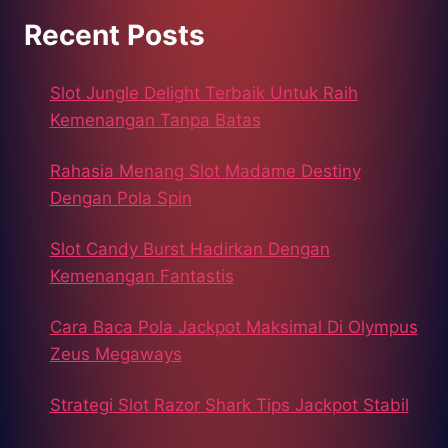
Recent Posts
Slot Jungle Delight Terbaik Untuk Raih
Kemenangan Tanpa Batas
Rahasia Menang Slot Madame Destiny
Dengan Pola Spin
Slot Candy Burst Hadirkan Dengan
Kemenangan Fantastis
Cara Baca Pola Jackpot Maksimal Di Olympus
Zeus Megaways
Strategi Slot Razor Shark Tips Jackpot Stabil