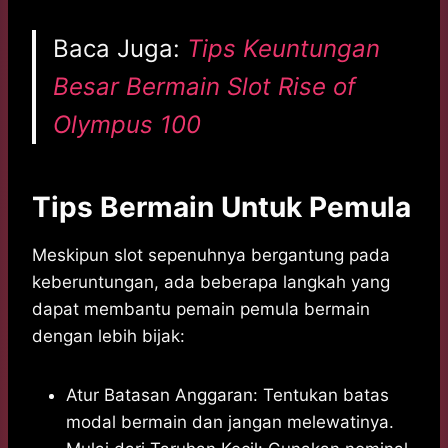
Baca Juga:
Tips Keuntungan
Besar Bermain Slot Rise of
Olympus 100
Tips Bermain Untuk Pemula
Meskipun slot sepenuhnya bergantung pada
keberuntungan, ada beberapa langkah yang
dapat membantu pemain pemula bermain
dengan lebih bijak:
Atur Batasan Anggaran: Tentukan batas
modal bermain dan jangan melewatinya.