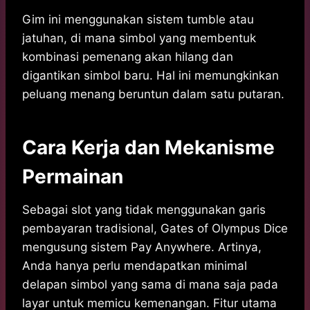
Gim ini menggunakan sistem tumble atau
jatuhan, di mana simbol yang membentuk
kombinasi pemenang akan hilang dan
digantikan simbol baru. Hal ini memungkinkan
peluang menang beruntun dalam satu putaran.
Cara Kerja dan Mekanisme
Permainan
Sebagai slot yang tidak menggunakan garis
pembayaran tradisional, Gates of Olympus Dice
mengusung sistem Pay Anywhere. Artinya,
Anda hanya perlu mendapatkan minimal
delapan simbol yang sama di mana saja pada
layar untuk memicu kemenangan. Fitur utama