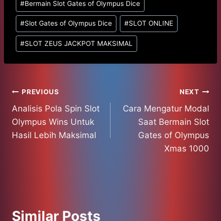
#
Bermain Slot Gates of Olympus Dice
Tags:
#
Slot Gates of Olympus Dice
#
SLOT ONLINE
#
SLOT ZEUS JACKPOT MAKSIMAL
Post
PREVIOUS
NEXT
Analisis Pola Spin Slot
Cara Mengatur Modal
navigation
Olympus Wins Untuk
Saat Bermain Slot
Hasil Lebih Maksimal
Gates of Olympus
Xmas 1000
Similar Posts