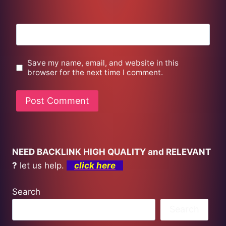
Website
Save my name, email, and website in this
browser for the next time I comment.
NEED BACKLINK HIGH QUALITY and RELEVANT
?
let us help.
click here
Search
Search