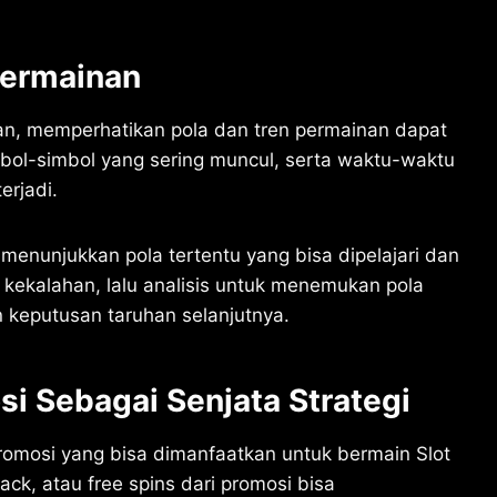
Permainan
an, memperhatikan pola dan tren permainan dapat
mbol-simbol yang sering muncul, serta waktu-waktu
erjadi.
nunjukkan pola tertentu yang bisa dipelajari dan
kekalahan, lalu analisis untuk menemukan pola
keputusan taruhan selanjutnya.
i Sebagai Senjata Strategi
omosi yang bisa dimanfaatkan untuk bermain Slot
ck, atau free spins dari promosi bisa