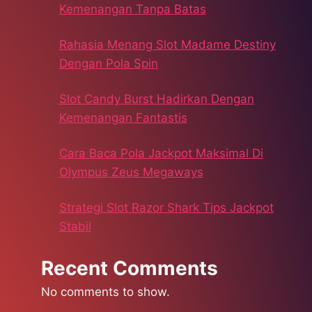
Kemenangan Tanpa Batas
Rahasia Menang Slot Madame Destiny
Dengan Pola Spin
Slot Candy Burst Hadirkan Dengan
Kemenangan Fantastis
Cara Baca Pola Jackpot Maksimal Di
Olympus Zeus Megaways
Strategi Slot Razor Shark Tips Jackpot
Stabil
Recent Comments
No comments to show.