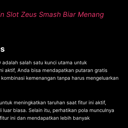
in Slot Zeus Smash Biar Menang
ns
0 adalah salah satu kunci utama untuk
i aktif, Anda bisa mendapatkan putaran gratis
 kombinasi kemenangan tanpa harus mengeluarkan
uk meningkatkan taruhan saat fitur ini aktif,
 luar biasa. Selain itu, perhatikan pola munculnya
itur ini dan mendapatkan lebih banyak