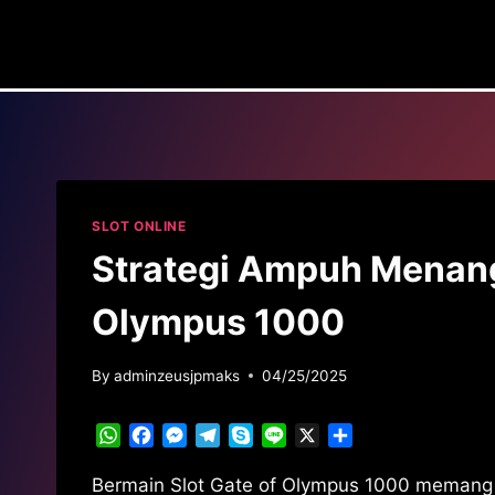
Skip
to
content
SLOT ONLINE
Strategi Ampuh Menang 
Olympus 1000
By
adminzeusjpmaks
04/25/2025
W
F
M
T
S
L
X
S
h
a
e
e
k
i
h
a
c
s
l
y
n
a
Bermain Slot Gate of Olympus 1000 meman