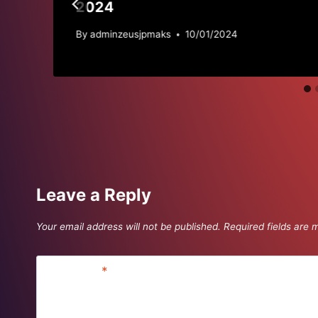
2024
By
adminzeusjpmaks
10/01/2024
Leave a Reply
Your email address will not be published.
Required fields are
Comment
*