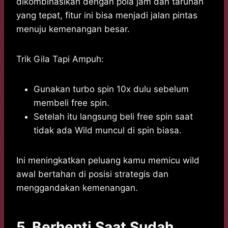
dikombinasikan dengan pola jam dan taruhan
yang tepat, fitur ini bisa menjadi jalan pintas
menuju kemenangan besar.
Trik Gila Tapi Ampuh:
Gunakan turbo spin 10x dulu sebelum
membeli free spin.
Setelah itu langsung beli free spin saat
tidak ada Wild muncul di spin biasa.
Ini meningkatkan peluang kamu memicu wild
awal bertahan di posisi strategis dan
menggandakan kemenangan.
5. Berhenti Saat Sudah