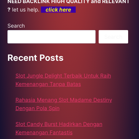
NEED BACKLINK HIGH QUALITY and RELEVANT
?
let us help.
click here
Search
Search
Recent Posts
Slot Jungle Delight Terbaik Untuk Raih
Kemenangan Tanpa Batas
Rahasia Menang Slot Madame Destiny
Dengan Pola Spin
Slot Candy Burst Hadirkan Dengan
Kemenangan Fantastis