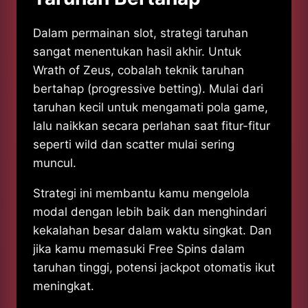
Dalam permainan slot, strategi taruhan
sangat menentukan hasil akhir. Untuk
Wrath of Zeus, cobalah teknik taruhan
bertahap (progressive betting). Mulai dari
taruhan kecil untuk mengamati pola game,
lalu naikkan secara perlahan saat fitur-fitur
seperti wild dan scatter mulai sering
muncul.
Strategi ini membantu kamu mengelola
modal dengan lebih baik dan menghindari
kekalahan besar dalam waktu singkat. Dan
jika kamu memasuki Free Spins dalam
taruhan tinggi, potensi jackpot otomatis ikut
meningkat.