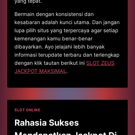
yang tepat.
Bermain dengan konsistensi dan
kesabaran adalah kunci utama. Dan jangan
lupa pilih situs yang terpercaya agar setiap
kemenangan kamu benar-benar
dibayarkan. Ayo jelajahi lebih banyak
informasi terupdate terbaru dan terlengkap
dengan klik tautan berikut ini
SLOT ZEUS
JACKPOT MAKSIMAL
.
SLOT ONLINE
Rahasia Sukses