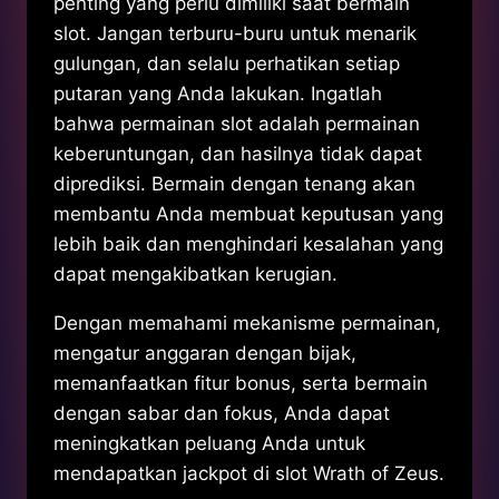
penting yang perlu dimiliki saat bermain
slot. Jangan terburu-buru untuk menarik
gulungan, dan selalu perhatikan setiap
putaran yang Anda lakukan. Ingatlah
bahwa permainan slot adalah permainan
keberuntungan, dan hasilnya tidak dapat
diprediksi. Bermain dengan tenang akan
membantu Anda membuat keputusan yang
lebih baik dan menghindari kesalahan yang
dapat mengakibatkan kerugian.
Dengan memahami mekanisme permainan,
mengatur anggaran dengan bijak,
memanfaatkan fitur bonus, serta bermain
dengan sabar dan fokus, Anda dapat
meningkatkan peluang Anda untuk
mendapatkan jackpot di slot Wrath of Zeus.