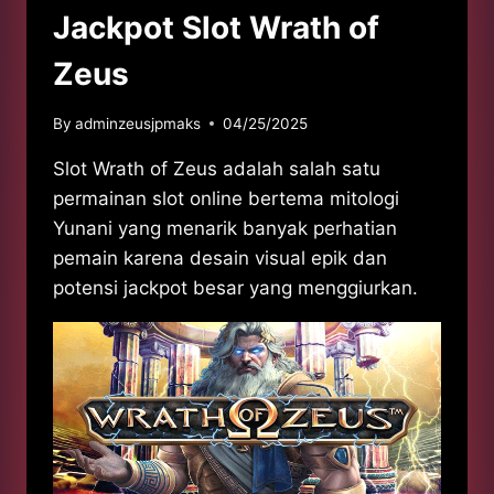
Jackpot Slot Wrath of
Zeus
By
adminzeusjpmaks
04/25/2025
Slot Wrath of Zeus adalah salah satu
permainan slot online bertema mitologi
Yunani yang menarik banyak perhatian
pemain karena desain visual epik dan
potensi jackpot besar yang menggiurkan.