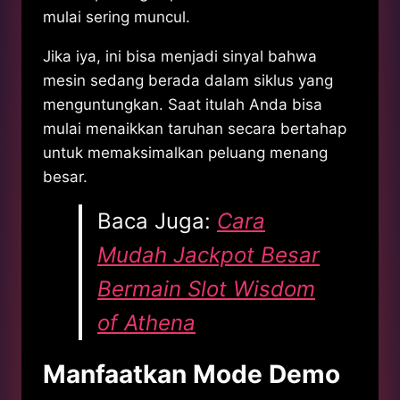
mulai sering muncul.
Jika iya, ini bisa menjadi sinyal bahwa
mesin sedang berada dalam siklus yang
menguntungkan. Saat itulah Anda bisa
mulai menaikkan taruhan secara bertahap
untuk memaksimalkan peluang menang
besar.
Baca Juga:
Cara
Mudah Jackpot Besar
Bermain Slot Wisdom
of Athena
Manfaatkan Mode Demo