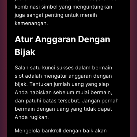
kombinasi simbol yang menguntungkan
juga sangat penting untuk meraih
kemenangan.
Atur Anggaran Dengan
Bijak
Salah satu kunci sukses dalam bermain
slot adalah mengatur anggaran dengan
bijak. Tentukan jumlah uang yang siap
Anda habiskan sebelum mulai bermain,
dan patuhi batas tersebut. Jangan pernah
bermain dengan uang yang tidak dapat
Anda rugikan.
Mengelola bankroll dengan baik akan