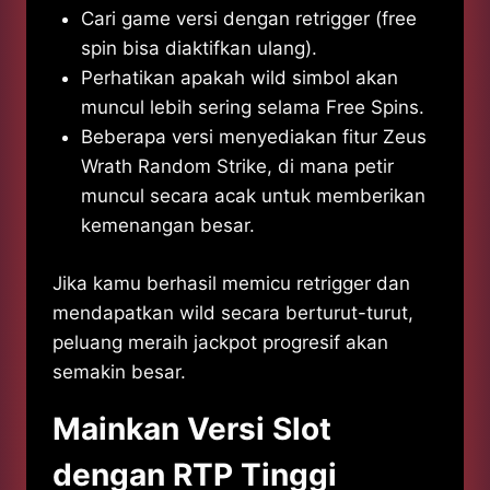
Cari game versi dengan retrigger (free
spin bisa diaktifkan ulang).
Perhatikan apakah wild simbol akan
muncul lebih sering selama Free Spins.
Beberapa versi menyediakan fitur Zeus
Wrath Random Strike, di mana petir
muncul secara acak untuk memberikan
kemenangan besar.
Jika kamu berhasil memicu retrigger dan
mendapatkan wild secara berturut-turut,
peluang meraih jackpot progresif akan
semakin besar.
Mainkan Versi Slot
dengan RTP Tinggi