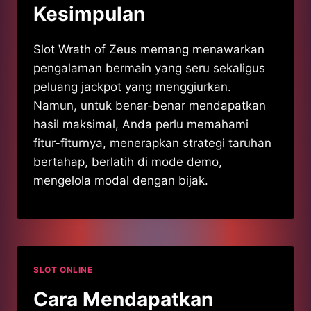
Kesimpulan
Slot Wrath of Zeus memang menawarkan
pengalaman bermain yang seru sekaligus
peluang jackpot yang menggiurkan.
Namun, untuk benar-benar mendapatkan
hasil maksimal, Anda perlu memahami
fitur-fiturnya, menerapkan strategi taruhan
bertahap, berlatih di mode demo,
mengelola modal dengan bijak.
SLOT ONLINE
Cara Mendapatkan