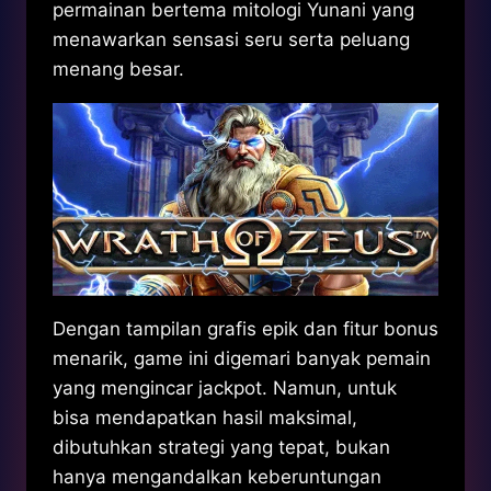
permainan bertema mitologi Yunani yang
menawarkan sensasi seru serta peluang
menang besar.
Dengan tampilan grafis epik dan fitur bonus
menarik, game ini digemari banyak pemain
yang mengincar jackpot. Namun, untuk
bisa mendapatkan hasil maksimal,
dibutuhkan strategi yang tepat, bukan
hanya mengandalkan keberuntungan