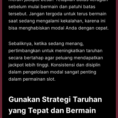
sebelum mulai bermain dan patuhi batas
tersebut. Jangan tergoda untuk terus bermain
saat sedang mengalami kekalahan, karena ini
bisa menghabiskan modal Anda dengan cepat.
Sebaliknya, ketika sedang menang,
pertimbangkan untuk meningkatkan taruhan
secara bertahap agar peluang mendapatkan
jackpot lebih tinggi. Konsistensi dan disiplin
dalam pengelolaan modal sangat penting
dalam permainan slot.
Gunakan Strategi Taruhan
yang Tepat dan Bermain