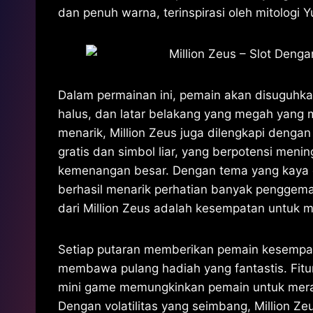
t
e
s
e
p
e
r
dan penuh warna, terinspirasi oleh mitologi
s
b
e
g
e
e
A
o
n
r
p
o
g
a
p
k
e
m
r
Dalam permainan ini, pemain akan disuguhk
halus, dan latar belakang yang megah yang
menarik, Million Zeus juga dilengkapi dengan
gratis dan simbol liar, yang berpotensi men
kemenangan besar. Dengan tema yang kaya d
berhasil menarik perhatian banyak penggemar 
dari Million Zeus adalah kesempatan untuk 
Setiap putaran memberikan pemain kesempa
membawa pulang hadiah yang fantastis. Fitu
mini game memungkinkan pemain untuk merai
Dengan volatilitas yang seimbang, Million 