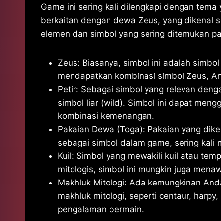
Game ini sering kali dilengkapi dengan tema 
berkaitan dengan dewa Zeus, yang dikenal s
elemen dan simbol yang sering ditemukan pad
Zeus: Biasanya, simbol ini adalah simbol
mendapatkan kombinasi simbol Zeus, An
Petir: Sebagai simbol yang relevan denga
simbol liar (wild). Simbol ini dapat me
kombinasi kemenangan.
Pakaian Dewa (Toga): Pakaian yang dik
sebagai simbol dalam game, sering kali m
Kuil: Simbol yang mewakili kuil atau te
mitologis, simbol ini mungkin juga men
Makhluk Mitologi: Ada kemungkinan And
makhluk mitologi, seperti centaur, harpy
pengalaman bermain.