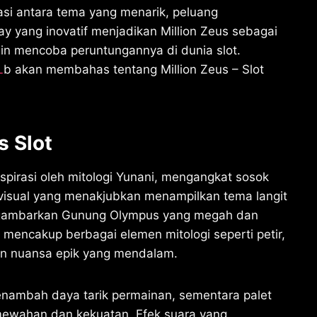
si antara tema yang menarik, peluang
 yang inovatif menjadikan Million Zeus sebagai
gin mencoba peruntungannya di dunia slot.
L
b akan membahas tentang Million Zeus – Slot
s Slot
nspirasi oleh mitologi Yunani, mengangkat sosok
 visual yang menakjubkan menampilkan tema langit
nggambarkan Gunung Olympus yang megah dan
mencakup berbagai elemen mitologi seperti petir,
an nuansa epik yang mendalam.
enambah daya tarik permainan, sementara palet
ewahan dan kekuatan. Efek suara yang