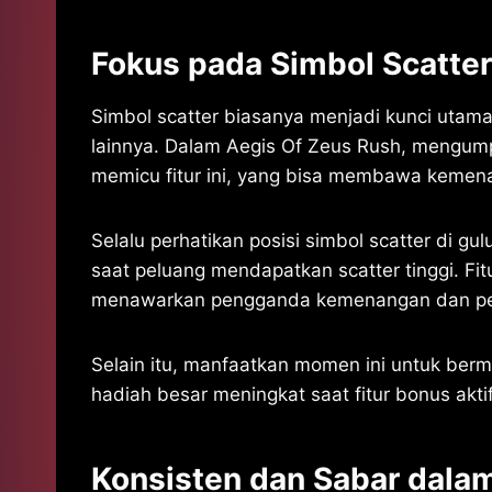
Fokus pada Simbol Scatter
Simbol scatter biasanya menjadi kunci utama
lainnya. Dalam Aegis Of Zeus Rush, mengump
memicu fitur ini, yang bisa membawa kemen
Selalu perhatikan posisi simbol scatter di g
saat peluang mendapatkan scatter tinggi. Fitur
menawarkan pengganda kemenangan dan pe
Selain itu, manfaatkan momen ini untuk berm
hadiah besar meningkat saat fitur bonus aktif
Konsisten dan Sabar dala