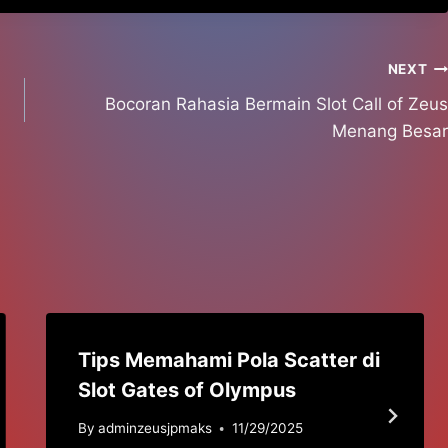
NEXT
Bocoran Rahasia Bermain Slot Call of Zeus
Menang Besar
Tips Memahami Pola Scatter di
Slot Gates of Olympus
By
adminzeusjpmaks
11/29/2025