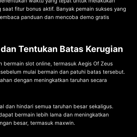
nentukan waktu yang tepat untuk melakukan
saat fitur bonus aktif. Banyak pemain sukses yang
membaca panduan dan mencoba demo gratis
 dan Tentukan Batas Kerugian
 bermain slot online, termasuk Aegis Of Zeus
s sebelum mulai bermain dan patuhi batas tersebut.
lahan dengan meningkatkan taruhan secara
nal dan hindari semua taruhan besar sekaligus.
dapat bermain lebih lama dan meningkatkan
gan besar, termasuk maxwin.