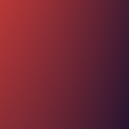
By
adminzeusjpmaks
12/04/2025