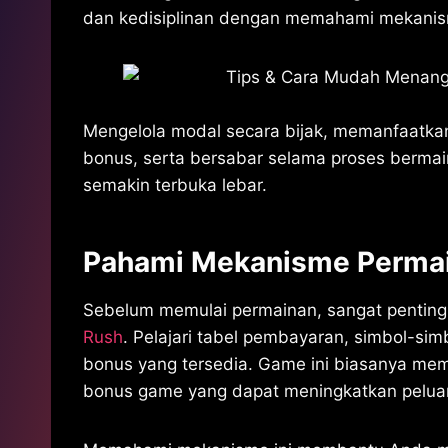
t
e
s
e
p
e
r
dan kedisiplinan dengan memahami mekanis
s
b
e
g
e
e
A
o
n
r
p
o
g
a
p
k
e
m
r
Mengelola modal secara bijak, memanfaatkan 
bonus, serta bersabar selama proses bermai
semakin terbuka lebar.
Pahami Mekanisme Permai
Sebelum memulai permainan, sangat pentin
Rush
. Pelajari tabel pembayaran, simbol-simb
bonus yang tersedia. Game ini biasanya memil
bonus game yang dapat meningkatkan pelu