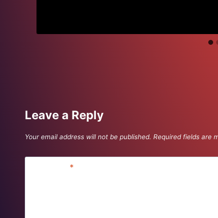
Leave a Reply
Your email address will not be published.
Required fields are
Comment
*